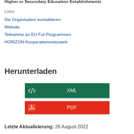
Higher or Secondary Education Establishments
Links
(öffnet
Die Organisation kontaktieren
in
(öffnet
Website
neuem
in
(öffnet
Teilnahme an EU-FuI-Programmen
Fenster)
neuem
in
(öffnet
HORIZON-Kooperationsnetzwerk
Fenster)
neuem
in
Fenster)
neuem
Fenster)
Den
Herunterladen
Inhalt
der
XML
Seite
herunterladen
PDF
Letzte Aktualisierung:
26 August 2022