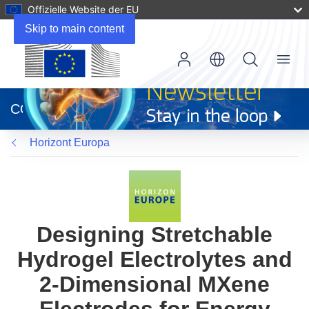
Offizielle Website der EU
Skip to main content
Menu
(öffnet
in
CORDIS
neuem
Fenster)
Horizont Europa
Designing Stretchable
Hydrogel Electrolytes and
2-Dimensional MXene