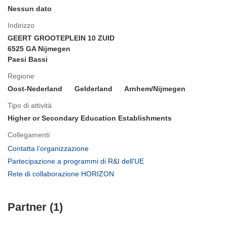
Nessun dato
Indirizzo
GEERT GROOTEPLEIN 10 ZUID
6525 GA Nijmegen
Paesi Bassi
Regione
Oost-Nederland
Gelderland
Arnhem/Nijmegen
Tipo di attività
Higher or Secondary Education Establishments
Collegamenti
(si
Contatta l’organizzazione
apre
(si
Partecipazione a programmi di R&I dell'UE
in
apre
(si
Rete di collaborazione HORIZON
una
in
apre
nuova
una
in
finestra)
nuova
Partner (1)
una
finestra)
nuova
finestra)