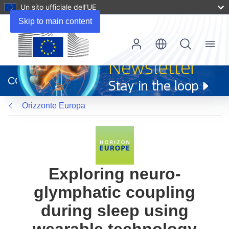
Un sito ufficiale dell’UE
Skip to main content
Menu
(si
apre
CORDIS
in
una
Orizzonte Europa
nuova
finestra)
Exploring neuro-
glymphatic coupling
during sleep using