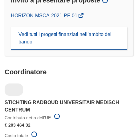
Invito a presentare proposte
(si
HORIZON-MSCA-2021-PF-01
apre
in
Vedi tutti i progetti finanziati nell’ambito del
una
bando
nuova
finestra)
Coordinatore
STICHTING RADBOUD UNIVERSITAIR MEDISCH
CENTRUM
Contributo netto dell'UE
€ 203 464,32
Costo totale