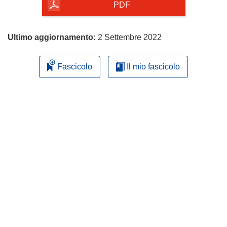
pagina
PDF
Ultimo aggiornamento:
2 Settembre 2022
Fascicolo
Il mio fascicolo