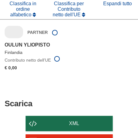
Classifica in
Classifica per
Espandi tutto
ordine
Contributo
alfabetico
netto dell'UE
PARTNER
OULUN YLIOPISTO
Finlandia
Contributo netto dell'UE
€ 0,00
Scarica
Scarica
il
contenuto
XML
della