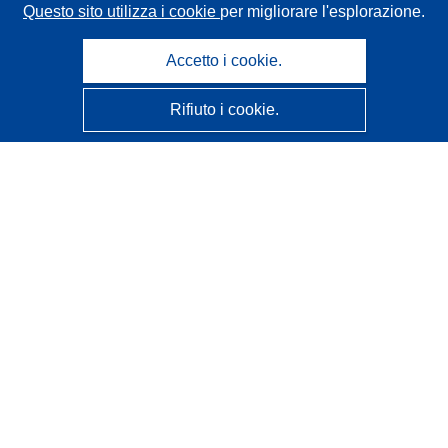
Questo sito utilizza i cookie
per migliorare l'esplorazione.
Accetto i cookie.
Rifiuto i cookie.
CORDIS - Risultati della ricerca dell’UE
Questo sito web è gestito dall'
Ufficio delle pubblicazioni
dell'Unione europea
Accessibilità
Classificazione semi-automatica dei progetti - Informativa
sulla spiegabilità
Contattaci
Contatta il nostro Help Desk