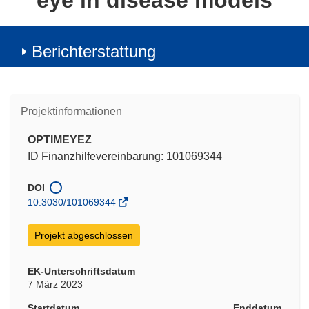
eye in disease models
Berichterstattung
Projektinformationen
OPTIMEYEZ
ID Finanzhilfevereinbarung: 101069344
DOI
10.3030/101069344
Projekt abgeschlossen
EK-Unterschriftsdatum
7 März 2023
Startdatum
Enddatum