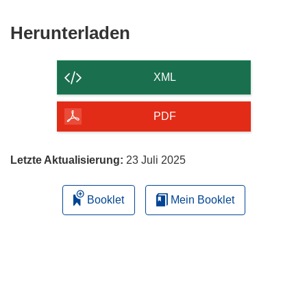
Den
Herunterladen
Inhalt
der
XML
Seite
herunterladen
PDF
Letzte Aktualisierung:
23 Juli 2025
Booklet
Mein Booklet