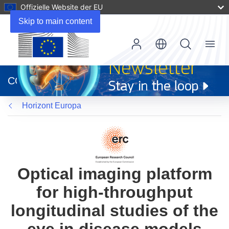
Offizielle Website der EU
Skip to main content
Menu
(öffnet
in
CORDIS
neuem
Fenster)
Horizont Europa
Optical imaging platform
for high-throughput
longitudinal studies of the