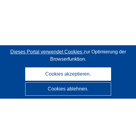
Dieses Portal verwendet Cookies
zur Optimierung der
Browserfunktion.
Cookies akzeptieren.
Cookies ablehnen.
CORDIS - Forschungsergebnisse der EU
Diese Website wird vom
Amt für Veröffentlichungen der
Europäischen Union
verwaltet.