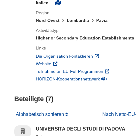
Italien
Region
Nord-Ovest
Lombardia
Pavia
Aktivitätstyp
Higher or Secondary Education Establishments
Links
(öffnet in neuem Fens
Die Organisation kontaktieren
(öffnet in neuem Fenster)
Website
(öffnet in neuem
Teilnahme an EU-FuI-Programmen
(öffnet in neuem 
HORIZON-Kooperationsnetzwerk
Beteiligte (7)
Alphabetisch sortieren
Nach Netto-EU-
UNIVERSITA DEGLI STUDI DI PADOVA