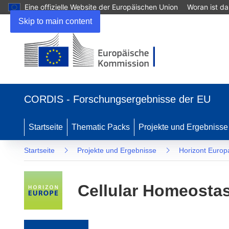
Eine offizielle Website der Europäischen Union
Woran ist d
Skip to main content
(öffnet in neuem Fenster)
CORDIS - Forschungsergebnisse der EU
Startseite
Thematic Packs
Projekte und Ergebnisse
Startseite
Projekte und Ergebnisse
Horizont Europ
Cellular Homeostas