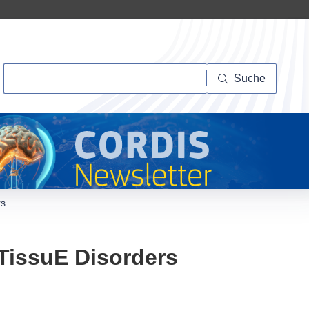
Suche
Suche
rs
TissuE Disorders