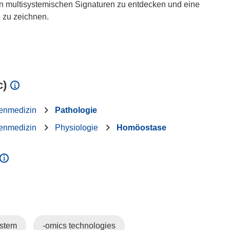
sen multisystemischen Signaturen zu entdecken und eine
e zu zeichnen.
c)
enmedizin
Pathologie
enmedizin
Physiologie
Homöostase
ystem
-omics technologies