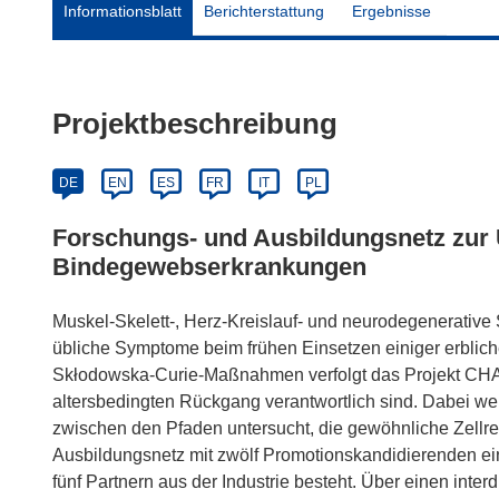
Informationsblatt
Berichterstattung
Ergebnisse
Projektbeschreibung
DE
EN
ES
FR
IT
PL
Forschungs- und Ausbildungsnetz zur 
Bindegewebserkrankungen
Muskel-Skelett-, Herz-Kreislauf- und neurodegenerative
übliche Symptome beim frühen Einsetzen einiger erblic
Skłodowska-Curie-Maßnahmen verfolgt das Projekt CHAN
altersbedingten Rückgang verantwortlich sind. Dabei 
zwischen den Pfaden untersucht, die gewöhnliche Zellre
Ausbildungsnetz mit zwölf Promotionskandidierenden ein
fünf Partnern aus der Industrie besteht. Über einen inte