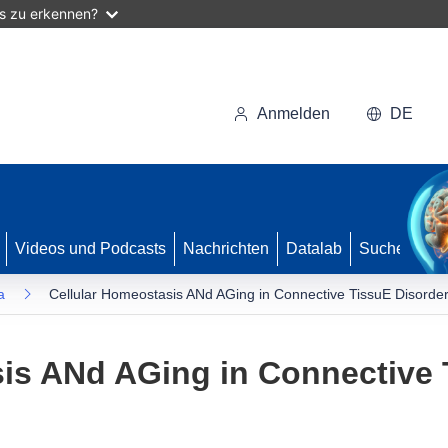
as zu erkennen?
Anmelden
DE
Videos und Podcasts
Nachrichten
Datalab
Suche
a
Cellular Homeostasis ANd AGing in Connective TissuE Disorde
is ANd AGing in Connective 