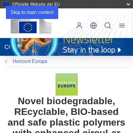
Offizielle Website der EU
Skip to main content
Menu
(öffnet
in
CORDIS
neuem
Fenster)
Horizont Europa
Novel biodegradable,
REcyclable, BIO-based
and safe plastic polymers