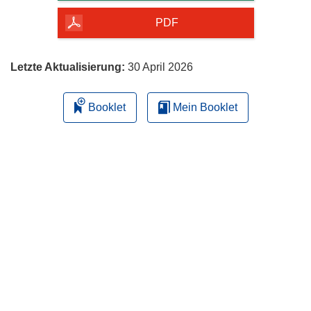
Seite
herunterladen
PDF
Letzte Aktualisierung:
30 April 2026
Booklet
Mein Booklet