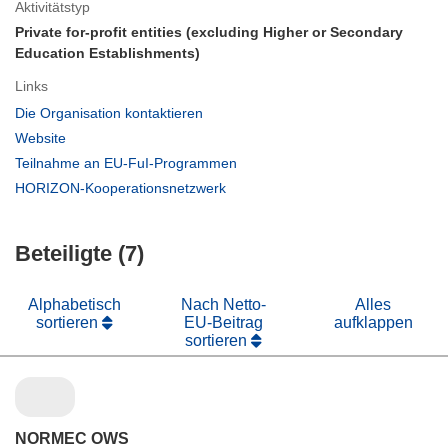
Aktivitätstyp
Private for-profit entities (excluding Higher or Secondary
Education Establishments)
Links
(öffnet
Die Organisation kontaktieren
in
(öffnet
Website
neuem
in
(öffnet
Teilnahme an EU-FuI-Programmen
Fenster)
neuem
in
(öffnet
HORIZON-Kooperationsnetzwerk
Fenster)
neuem
in
Fenster)
neuem
Beteiligte (7)
Fenster)
Alphabetisch
Nach Netto-
Alles
sortieren
EU-Beitrag
aufklappen
sortieren
NORMEC OWS