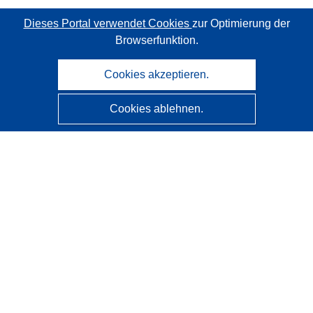
Dieses Portal verwendet Cookies
zur Optimierung der
Browserfunktion.
Cookies akzeptieren.
Cookies ablehnen.
CORDIS - Forschungsergebnisse der EU
Diese Website wird vom
Amt für Veröffentlichungen der
Europäischen Union
verwaltet.
Barrierefreiheit
Halbautomatische Projektklassifizierung - Hinweis zur
Erklärbarkeit
Kontakt