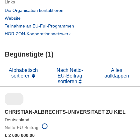
Links
(öffnet
Die Organisation kontaktieren
in
(öffnet
Website
neuem
in
(öffnet
Teilnahme an EU-FuI-Programmen
Fenster)
neuem
in
(öffnet
HORIZON-Kooperationsnetzwerk
Fenster)
neuem
in
Fenster)
neuem
Begünstigte (1)
Fenster)
Alphabetisch
Nach Netto-
Alles
sortieren
EU-Beitrag
aufklappen
sortieren
CHRISTIAN-ALBRECHTS-UNIVERSITAET ZU KIEL
Deutschland
Netto-EU-Beitrag
€ 2 000 000,00