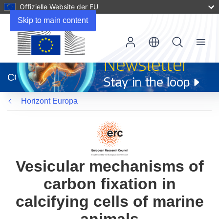
Offizielle Website der EU
Skip to main content
Menu
(öffnet
in
CORDIS
neuem
Fenster)
Horizont Europa
Vesicular mechanisms of
carbon fixation in
calcifying cells of marine