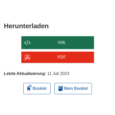
Den
Herunterladen
Inhalt
der
XML
Seite
herunterladen
PDF
Letzte Aktualisierung:
11 Juli 2023
Booklet
Mein Booklet