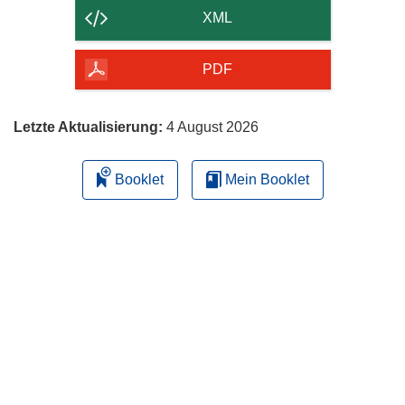
der
XML
Seite
herunterladen
PDF
Letzte Aktualisierung:
4 August 2026
Booklet
Mein Booklet