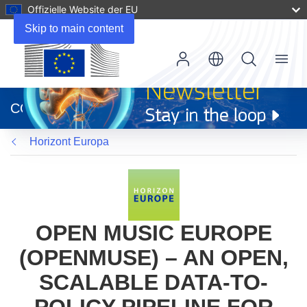
Offizielle Website der EU
Skip to main content
Menu
(öffnet
in
CORDIS
neuem
Fenster)
Horizont Europa
OPEN MUSIC EUROPE
(OPENMUSE) – AN OPEN,
SCALABLE DATA-TO-