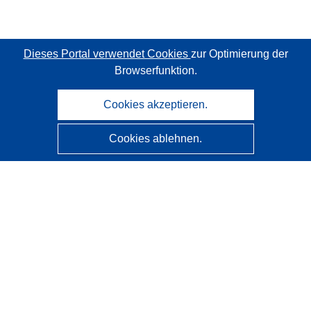
Dieses Portal verwendet Cookies
zur Optimierung der
Browserfunktion.
Cookies akzeptieren.
Cookies ablehnen.
CORDIS - Forschungsergebnisse der EU
Diese Website wird vom
Amt für Veröffentlichungen der
Europäischen Union
verwaltet.
Barrierefreiheit
Halbautomatische Projektklassifizierung - Hinweis zur
Erklärbarkeit