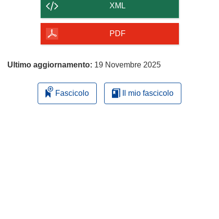
contenuto
XML
della
pagina
PDF
Ultimo aggiornamento:
19 Novembre 2025
Fascicolo
Il mio fascicolo