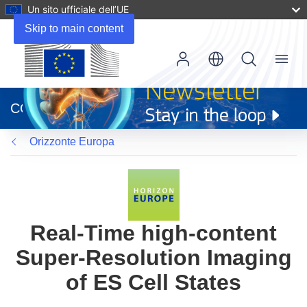
Un sito ufficiale dell’UE
Skip to main content
Menu
(si
apre
CORDIS
in
una
Orizzonte Europa
nuova
finestra)
Real-Time high-content
Super-Resolution Imaging
of ES Cell States