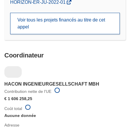
(s’ouvre
HORIZON-ER-JU-2022-01
dans
une
Voir tous les projets financés au titre de cet
nouvelle
appel
fenêtre)
Coordinateur
HACON INGENIEURGESELLSCHAFT MBH
Contribution nette de l'UE
€ 1 606 258,25
Coût total
Aucune donnée
Adresse