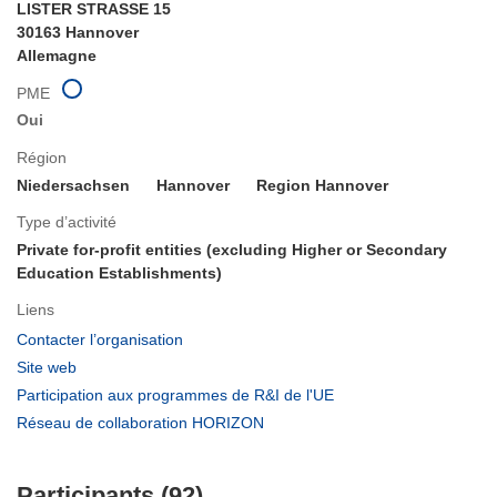
LISTER STRASSE 15
30163 Hannover
Allemagne
PME
Oui
Région
Niedersachsen
Hannover
Region Hannover
Type d’activité
Private for-profit entities (excluding Higher or Secondary
Education Establishments)
Liens
(s’ouvre
Contacter l’organisation
dans
(s’ouvre
Site web
une
dans
(s’ouvre
Participation aux programmes de R&I de l'UE
nouvelle
une
dans
(s’ouvre
Réseau de collaboration HORIZON
fenêtre)
nouvelle
une
dans
fenêtre)
nouvelle
une
fenêtre)
Participants (92)
nouvelle