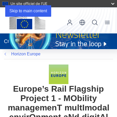
Un site officiel de l’UE
Skip to main content
Menu
(s’ouvre
dans
CORDIS
une
nouvelle
Horizon Europe
fenêtre)
Europe’s Rail Flagship
Project 1 - MObility
managemenT multImodal