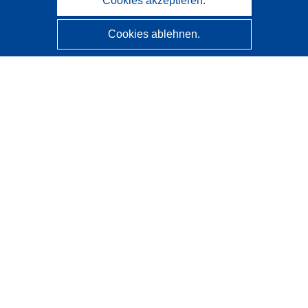
Cookies akzeptieren.
Cookies ablehnen.
CORDIS - Forschungsergebnisse der EU
Diese Website wird vom
Amt für Veröffentlichungen der
Europäischen Union
verwaltet.
Barrierefreiheit
Halbautomatische Projektklassifizierung - Hinweis zur
Erklärbarkeit
Kontakt
Wenden Sie sich an das Help Desk
Häufig gestellte Fragen
(mit Antworten)