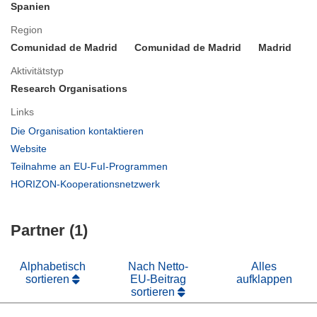
Spanien
Region
Comunidad de Madrid
Comunidad de Madrid
Madrid
Aktivitätstyp
Research Organisations
Links
(öffnet
Die Organisation kontaktieren
in
(öffnet
Website
neuem
in
(öffnet
Teilnahme an EU-FuI-Programmen
Fenster)
neuem
in
(öffnet
HORIZON-Kooperationsnetzwerk
Fenster)
neuem
in
Fenster)
neuem
Partner (1)
Fenster)
Alphabetisch
Nach Netto-
Alles
sortieren
EU-Beitrag
aufklappen
sortieren