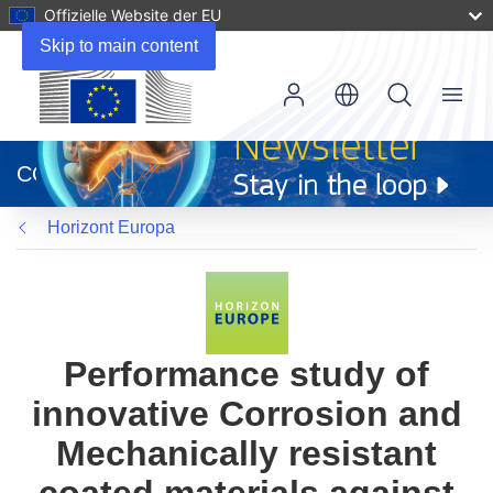
Offizielle Website der EU
Skip to main content
Menu
(öffnet
in
CORDIS
neuem
Fenster)
Horizont Europa
Performance study of
innovative Corrosion and
Mechanically resistant