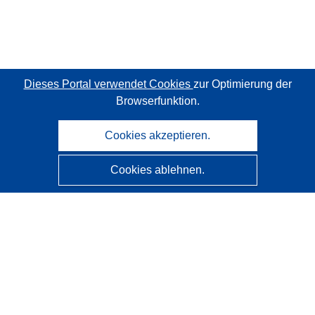
Dieses Portal verwendet Cookies
zur Optimierung der
Browserfunktion.
Cookies akzeptieren.
Cookies ablehnen.
CORDIS - Forschungsergebnisse der EU
Diese Website wird vom
Amt für Veröffentlichungen der
Europäischen Union
verwaltet.
Barrierefreiheit
Halbautomatische Projektklassifizierung - Hinweis zur