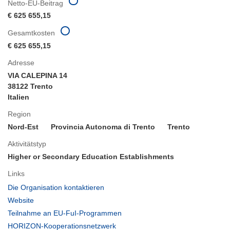
Netto-EU-Beitrag
€ 625 655,15
Gesamtkosten
€ 625 655,15
Adresse
VIA CALEPINA 14
38122 Trento
Italien
Region
Nord-Est
Provincia Autonoma di Trento
Trento
Aktivitätstyp
Higher or Secondary Education Establishments
Links
(öffnet
Die Organisation kontaktieren
in
(öffnet
Website
neuem
in
(öffnet
Teilnahme an EU-FuI-Programmen
Fenster)
neuem
in
(öffnet
HORIZON-Kooperationsnetzwerk