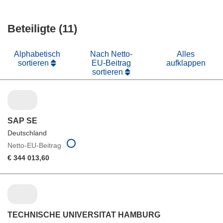
Fenster)
neuem
in
Fenster)
neuem
Beteiligte (11)
Fenster)
Alphabetisch
Nach Netto-
Alles
sortieren
EU-Beitrag
aufklappen
sortieren
SAP SE
Deutschland
Netto-EU-Beitrag
€ 344 013,60
TECHNISCHE UNIVERSITAT HAMBURG