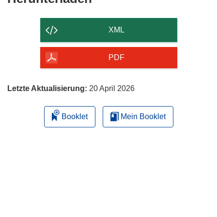
Inhalt
der
XML
Seite
herunterladen
PDF
Letzte Aktualisierung:
20 April 2026
Booklet
Mein Booklet