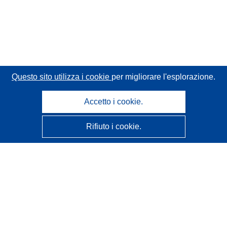
Questo sito utilizza i cookie
per migliorare l'esplorazione.
Accetto i cookie.
Rifiuto i cookie.
CORDIS - Risultati della ricerca dell’UE
Questo sito web è gestito dall'
Ufficio delle pubblicazioni
dell'Unione europea
Accessibilità