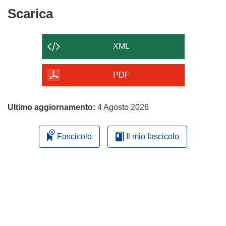
Scarica
Scarica
il
contenuto
XML
della
pagina
PDF
Ultimo aggiornamento:
4 Agosto 2026
Fascicolo
Il mio fascicolo