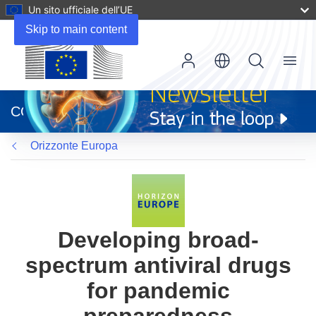
Un sito ufficiale dell’UE
Skip to main content
Menu
(si
apre
CORDIS
in
una
Orizzonte Europa
nuova
finestra)
Developing broad-
spectrum antiviral drugs
for pandemic