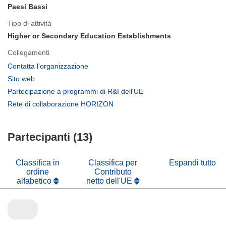
Paesi Bassi
Tipo di attività
Higher or Secondary Education Establishments
Collegamenti
(si
Contatta l’organizzazione
apre
(si
Sito web
in
apre
(si
Partecipazione a programmi di R&I dell'UE
una
in
apre
(si
Rete di collaborazione HORIZON
nuova
una
in
apre
finestra)
nuova
una
in
finestra)
nuova
Partecipanti (13)
una
finestra)
nuova
finestra)
Classifica in
Classifica per
Espandi tutto
ordine
Contributo
alfabetico
netto dell'UE