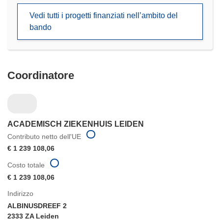
in
Vedi tutti i progetti finanziati nell’ambito del
una
bando
nuova
finestra)
Coordinatore
ACADEMISCH ZIEKENHUIS LEIDEN
Contributo netto dell'UE
€ 1 239 108,06
Costo totale
€ 1 239 108,06
Indirizzo
ALBINUSDREEF 2
2333 ZA Leiden