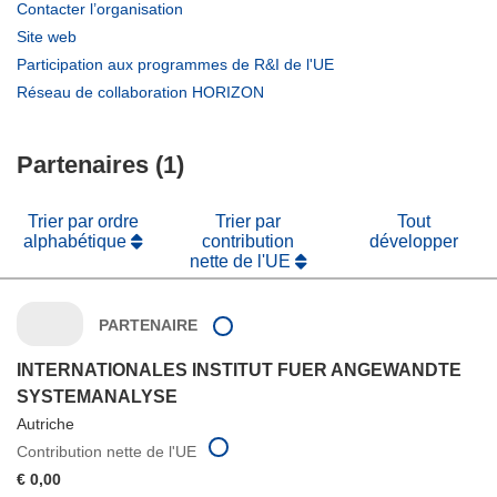
(s’ouvre
Contacter l’organisation
dans
(s’ouvre
Site web
une
dans
(s’ouvre
Participation aux programmes de R&I de l'UE
nouvelle
une
dans
(s’ouvre
Réseau de collaboration HORIZON
fenêtre)
nouvelle
une
dans
fenêtre)
nouvelle
une
fenêtre)
Partenaires (1)
nouvelle
fenêtre)
Trier par ordre
Trier par
Tout
alphabétique
contribution
développer
nette de l'UE
PARTENAIRE
INTERNATIONALES INSTITUT FUER ANGEWANDTE
SYSTEMANALYSE
Autriche
Contribution nette de l'UE
€ 0,00