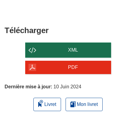
Télécharger
Télécharger
le
contenu
XML
de
la
PDF
page
Dernière mise à jour:
10 Juin 2024
Livret
Mon livret