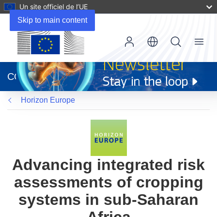
Un site officiel de l’UE
Skip to main content
Menu
(s’ouvre
dans
CORDIS
une
nouvelle
Horizon Europe
fenêtre)
Advancing integrated risk
assessments of cropping
systems in sub-Saharan