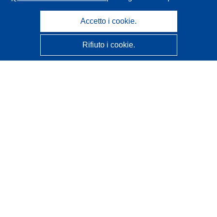
Accetto i cookie.
Rifiuto i cookie.
CORDIS - Risultati della ricerca dell’UE
Questo sito web è gestito dall'
Ufficio delle pubblicazioni
dell'Unione europea
Accessibilità
Classificazione semi-automatica dei progetti - Informativa
sulla spiegabilità
Contattaci
Contatta il nostro Help Desk