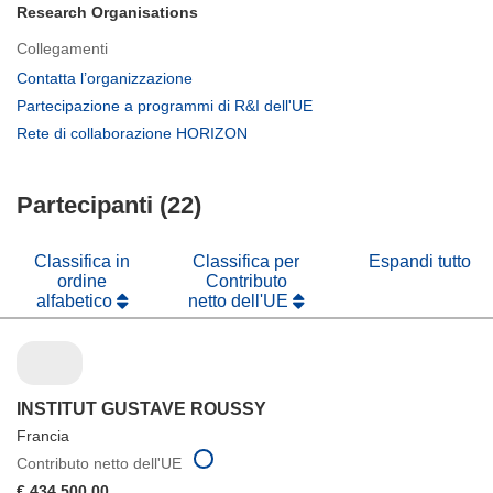
Research Organisations
Collegamenti
(si
Contatta l’organizzazione
apre
(si
Partecipazione a programmi di R&I dell'UE
in
apre
(si
Rete di collaborazione HORIZON
una
in
apre
nuova
una
in
finestra)
nuova
Partecipanti (22)
una
finestra)
nuova
finestra)
Classifica in
Classifica per
Espandi tutto
ordine
Contributo
alfabetico
netto dell'UE
INSTITUT GUSTAVE ROUSSY
Francia
Contributo netto dell'UE
€ 434 500,00