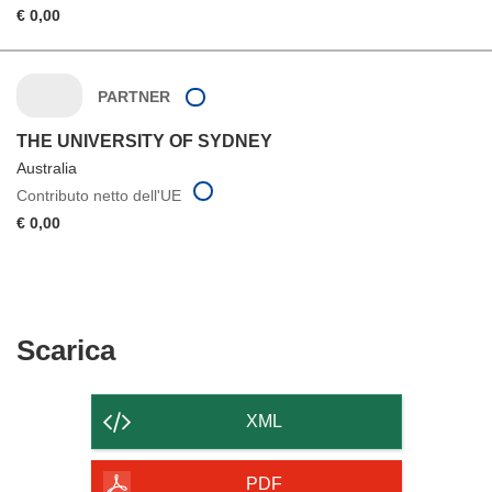
€ 0,00
PARTNER
THE UNIVERSITY OF SYDNEY
Australia
Contributo netto dell'UE
€ 0,00
Scarica
Scarica
il
contenuto
XML
della
pagina
PDF