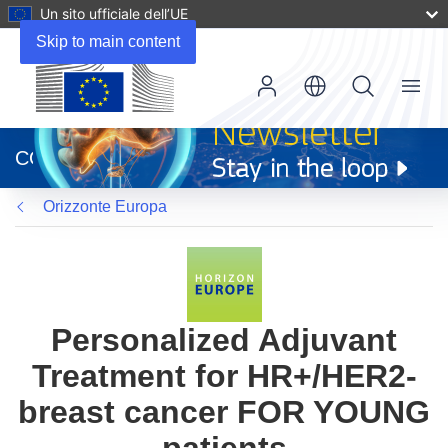
Un sito ufficiale dell’UE
Skip to main content
Menu
(si
apre
CORDIS
in
una
Orizzonte Europa
nuova
finestra)
Personalized Adjuvant
Treatment for HR+/HER2-
breast cancer FOR YOUNG