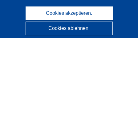
Cookies akzeptieren.
Cookies ablehnen.
CORDIS - Forschungsergebnisse der EU
Diese Website wird vom
Amt für Veröffentlichungen der
Europäischen Union
verwaltet.
Barrierefreiheit
Halbautomatische Projektklassifizierung - Hinweis zur
Erklärbarkeit
Kontakt
Wenden Sie sich an das Help Desk