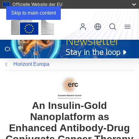
Offizielle Website der EU
Skip to main content
Menu
(öffnet
in
CORDIS
neuem
Fenster)
Horizont Europa
An Insulin-Gold
Nanoplatform as
Enhanced Antibody-Drug