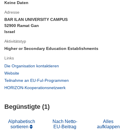
Keine Daten
Adresse
BAR ILAN UNIVERSITY CAMPUS
52900 Ramat Gan
Israel
Aktivitätstyp
Higher or Secondary Education Establishments
Links
(öffnet
Die Organisation kontaktieren
in
(öffnet
Website
neuem
in
(öffnet
Teilnahme an EU-FuI-Programmen
Fenster)
neuem
in
(öffnet
HORIZON-Kooperationsnetzwerk
Fenster)
neuem
in
Fenster)
neuem
Begünstigte (1)
Fenster)
Alphabetisch
Nach Netto-
Alles
sortieren
EU-Beitrag
aufklappen