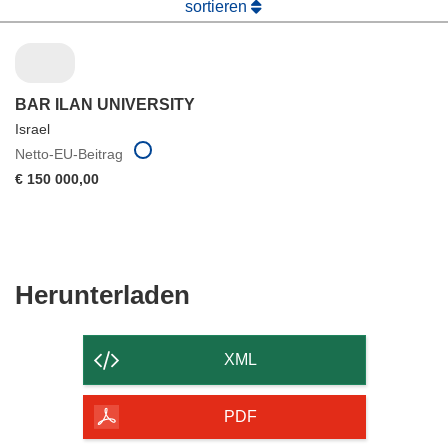
sortieren
BAR ILAN UNIVERSITY
Israel
Netto-EU-Beitrag
€ 150 000,00
Den
Herunterladen
Inhalt
der
XML
Seite
herunterladen
PDF