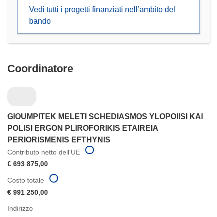
in
Vedi tutti i progetti finanziati nell’ambito del
una
bando
nuova
finestra)
Coordinatore
GIOUMPITEK MELETI SCHEDIASMOS YLOPOIISI KAI
POLISI ERGON PLIROFORIKIS ETAIREIA
PERIORISMENIS EFTHYNIS
Contributo netto dell'UE
€ 693 875,00
Costo totale
€ 991 250,00
Indirizzo