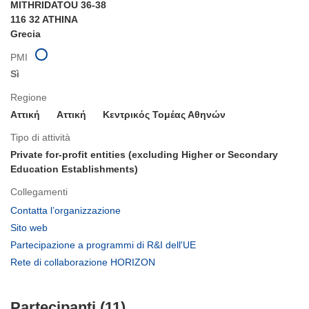
MITHRIDATOU 36-38
116 32 ATHINA
Grecia
PMI
Sì
Regione
Αττική
Aττική
Κεντρικός Τομέας Αθηνών
Tipo di attività
Private for-profit entities (excluding Higher or Secondary
Education Establishments)
Collegamenti
(si
Contatta l’organizzazione
apre
(si
Sito web
in
apre
(si
Partecipazione a programmi di R&I dell'UE
una
in
apre
(si
Rete di collaborazione HORIZON
nuova
una
in
apre
finestra)
nuova
una
in
finestra)
nuova
Partecipanti (11)
una