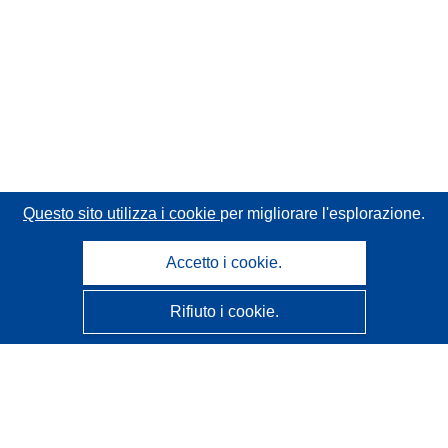
Questo sito utilizza i cookie
per migliorare l'esplorazione.
Accetto i cookie.
Rifiuto i cookie.
CORDIS - Risultati della ricerca dell’UE
Questo sito web è gestito dall'
Ufficio delle pubblicazioni
dell'Unione europea