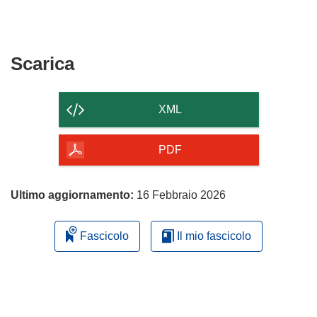
Scarica
Scarica
il
contenuto
XML
della
pagina
PDF
Ultimo aggiornamento:
16 Febbraio 2026
Fascicolo
Il mio fascicolo