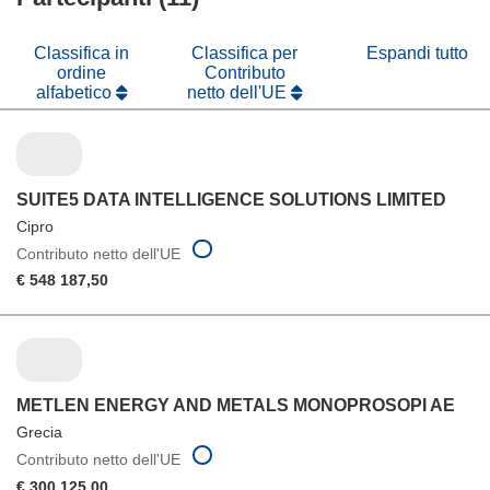
finestra)
nuova
finestra)
Classifica in
Classifica per
Espandi tutto
ordine
Contributo
alfabetico
netto dell'UE
SUITE5 DATA INTELLIGENCE SOLUTIONS LIMITED
Cipro
Contributo netto dell'UE
€ 548 187,50
METLEN ENERGY AND METALS MONOPROSOPI AE
Grecia
Contributo netto dell'UE
€ 300 125,00