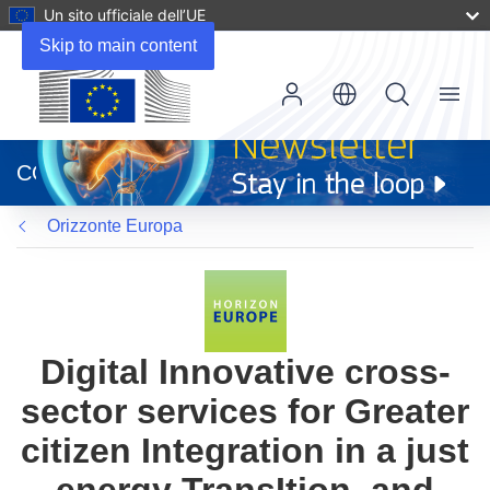
Un sito ufficiale dell’UE
Skip to main content
Menu
(si
apre
CORDIS
in
una
Orizzonte Europa
nuova
finestra)
Digital Innovative cross-
sector services for Greater
citizen Integration in a just