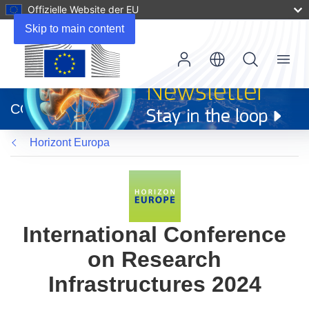
Offizielle Website der EU
Skip to main content
Menu
(öffnet
in
CORDIS
neuem
Fenster)
Horizont Europa
International Conference
on Research
Infrastructures 2024