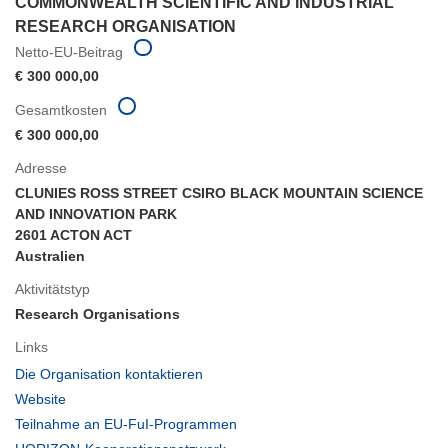
COMMONWEALTH SCIENTIFIC AND INDUSTRIAL
RESEARCH ORGANISATION
Netto-EU-Beitrag
€ 300 000,00
Gesamtkosten
€ 300 000,00
Adresse
CLUNIES ROSS STREET CSIRO BLACK MOUNTAIN SCIENCE
AND INNOVATION PARK
2601 ACTON ACT
Australien
Aktivitätstyp
Research Organisations
Links
(öffnet
Die Organisation kontaktieren
in
(öffnet
Website
neuem
in
(öffnet
Teilnahme an EU-FuI-Programmen
Fenster)
neuem
in