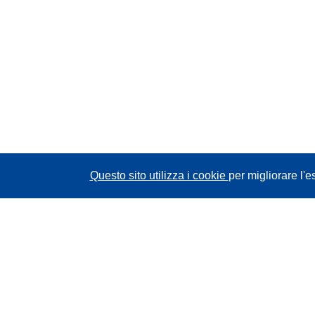
Questo sito utilizza i cookie
per migliorare l'e
CORDIS - Risultati della ricerca dell’UE
Questo sito web è gestito dall'
Ufficio delle
pubblicazioni dell'Unione europea