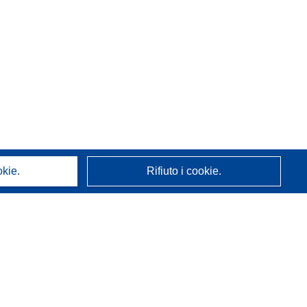
okie.
Rifiuto i cookie.
A proposito di noi
Chi siamo
Servizi CORDIS