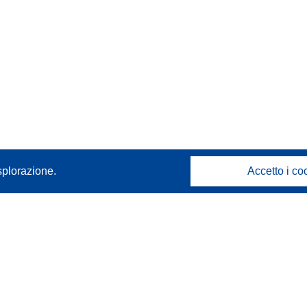
splorazione.
Accetto i co
Contattaci
Contatta il nostro Help Desk
FAQ: domande frequenti
(e relative risposte)