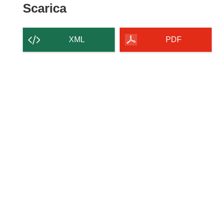
Scarica
Scarica
il
contenuto
XML
PDF
della
pagina