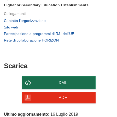
Higher or Secondary Education Establishments
Collegamenti
(si
Contatta l’organizzazione
apre
(si
Sito web
in
apre
(si
Partecipazione a programmi di R&I dell'UE
una
in
apre
(si
Rete di collaborazione HORIZON
nuova
una
in
apre
finestra)
nuova
una
in
finestra)
nuova
una
finestra)
nuova
Scarica
Scarica
finestra)
il
contenuto
XML
della
pagina
PDF
Ultimo aggiornamento:
16 Luglio 2019