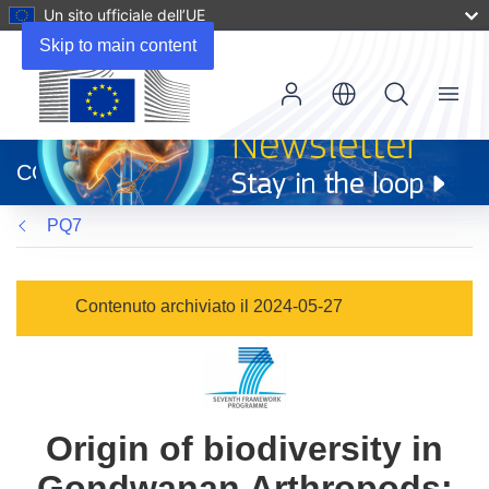
Un sito ufficiale dell’UE
Skip to main content
Menu
(si
apre
CORDIS
in
una
PQ7
nuova
finestra)
Contenuto archiviato il 2024-05-27
Origin of biodiversity in
Gondwanan Arthropods: