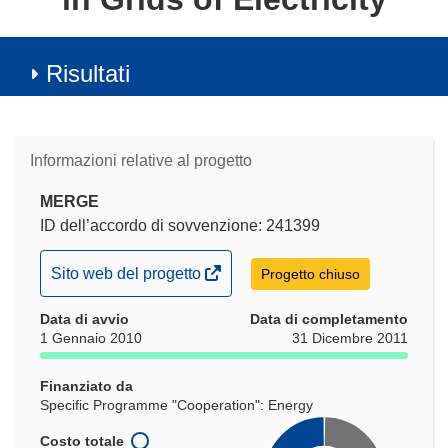
Risultati
Informazioni relative al progetto
MERGE
ID dell’accordo di sovvenzione: 241399
(si
Sito web del progetto
Progetto chiuso
apre
Data di avvio
in
Data di completamento
1 Gennaio 2010
31 Dicembre 2011
una
nuova
Finanziato da
finestra)
Specific Programme "Cooperation": Energy
Costo totale