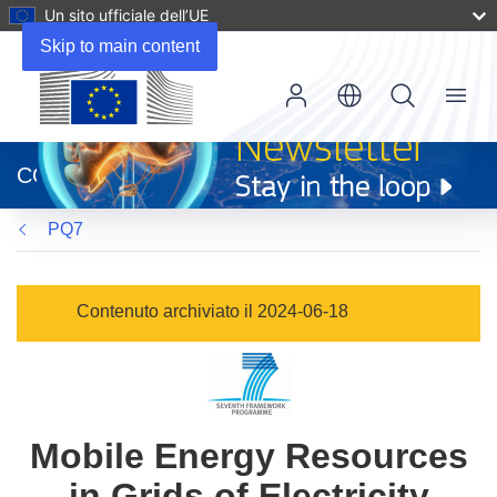
Un sito ufficiale dell’UE
Skip to main content
Menu
(si
apre
CORDIS
in
una
PQ7
nuova
finestra)
Contenuto archiviato il 2024-06-18
Mobile Energy Resources
in Grids of Electricity