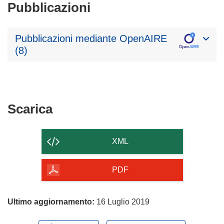
Pubblicazioni
Pubblicazioni mediante OpenAIRE
(8)
Scarica
Scarica
il
contenuto
XML
della
pagina
PDF
Ultimo aggiornamento:
16 Luglio 2019