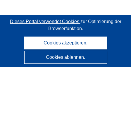
Dieses Portal verwendet Cookies
zur Optimierung der
Browserfunktion.
Cookies akzeptieren.
Cookies ablehnen.
CORDIS - Forschungsergebnisse der EU
Diese Website wird vom
Amt für Veröffentlichungen der
Europäischen Union
verwaltet.
Barrierefreiheit
Halbautomatische Projektklassifizierung - Hinweis zur
Erklärbarkeit