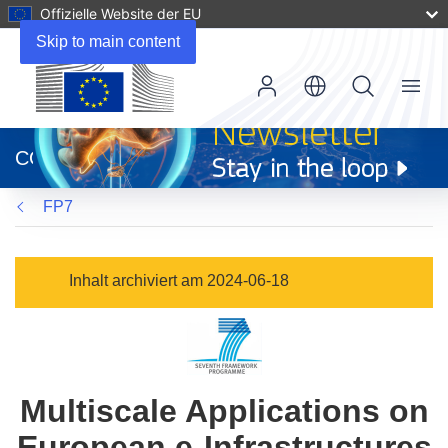
Offizielle Website der EU
Skip to main content
Menu
(öffnet
in
CORDIS
neuem
Fenster)
FP7
Inhalt archiviert am 2024-06-18
Multiscale Applications on
European e-Infrastructures