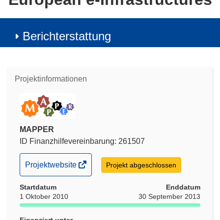
Berichterstattung
Projektinformationen
MAPPER
ID Finanzhilfevereinbarung: 261507
(öffnet
Projektwebsite
Projekt abgeschlossen
in
Startdatum
neuem
Enddatum
1 Oktober 2010
30 September 2013
Fenster)