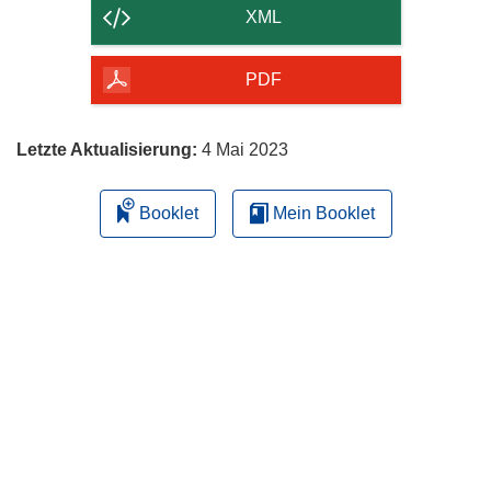
der
XML
Seite
herunterladen
PDF
Letzte Aktualisierung:
4 Mai 2023
Booklet
Mein Booklet