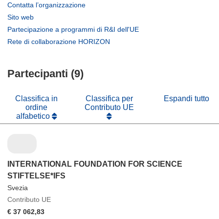
(si
Contatta l’organizzazione
apre
(si
Sito web
in
apre
(si
Partecipazione a programmi di R&I dell'UE
una
in
apre
(si
Rete di collaborazione HORIZON
nuova
una
in
apre
finestra)
nuova
una
in
finestra)
nuova
Partecipanti (9)
una
finestra)
nuova
finestra)
Classifica in
Classifica per
Espandi tutto
ordine
Contributo UE
alfabetico
INTERNATIONAL FOUNDATION FOR SCIENCE
STIFTELSE*IFS
Svezia
Contributo UE
€ 37 062,83