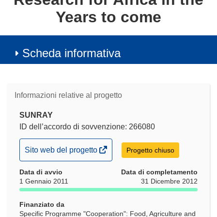
Years to come
Scheda informativa
Informazioni relative al progetto
SUNRAY
ID dell’accordo di sovvenzione: 266080
(si
Sito web del progetto
Progetto chiuso
apre
Data di avvio
in
Data di completamento
1 Gennaio 2011
31 Dicembre 2012
una
nuova
Finanziato da
finestra)
Specific Programme "Cooperation": Food, Agriculture and