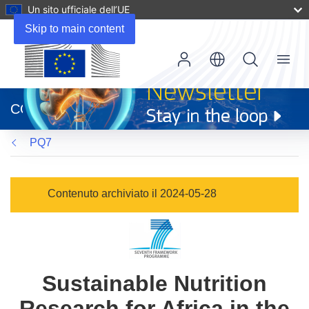
Un sito ufficiale dell’UE
Skip to main content
Menu
(si
apre
CORDIS
in
una
PQ7
nuova
finestra)
Contenuto archiviato il 2024-05-28
Sustainable Nutrition
Research for Africa in the