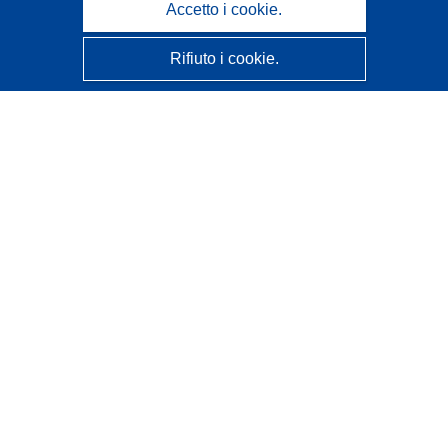
Accetto i cookie.
Rifiuto i cookie.
CORDIS - Risultati della ricerca dell’UE
Questo sito web è gestito dall'
Ufficio delle pubblicazioni
dell'Unione europea
Accessibilità
Classificazione semi-automatica dei progetti - Informativa
sulla spiegabilità
Contattaci
Contatta il nostro Help Desk
FAQ: domande frequenti
(e relative risposte)