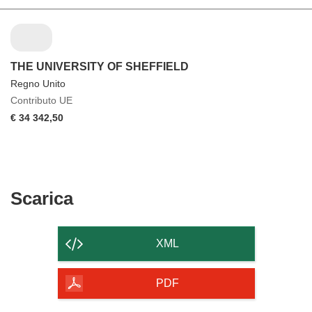
THE UNIVERSITY OF SHEFFIELD
Regno Unito
Contributo UE
€ 34 342,50
Scarica
Scarica
il
contenuto
XML
della
pagina
PDF