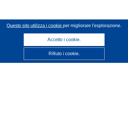
Questo sito utilizza i cookie
per migliorare l'esplorazione.
Accetto i cookie.
Rifiuto i cookie.
CORDIS - Risultati della ricerca dell’UE
Questo sito web è gestito dall'
Ufficio delle pubblicazioni
dell'Unione europea
Accessibilità
Classificazione semi-automatica dei progetti - Informativa
sulla spiegabilità