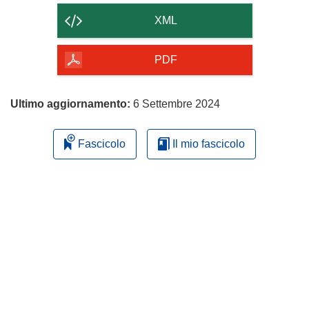
contenuto
XML
della
pagina
PDF
Ultimo aggiornamento:
6 Settembre 2024
Fascicolo
Il mio fascicolo