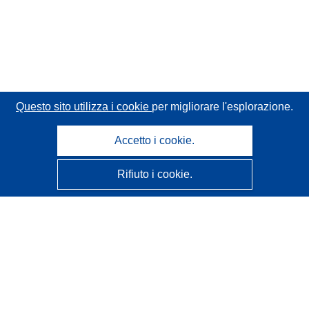
Questo sito utilizza i cookie
per migliorare l'esplorazione.
Accetto i cookie.
Rifiuto i cookie.
CORDIS - Risultati della ricerca dell’UE
Questo sito web è gestito dall'
Ufficio delle pubblicazioni
dell'Unione europea
Accessibilità