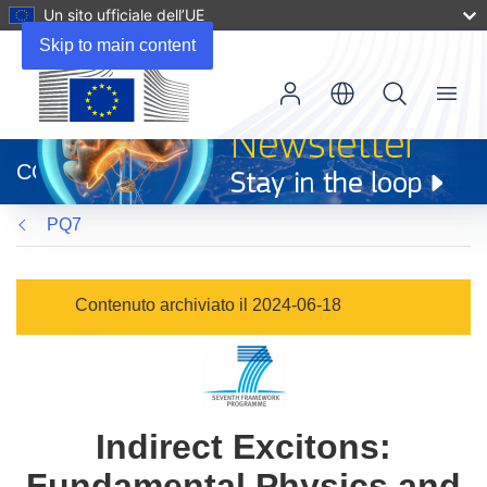
Un sito ufficiale dell’UE
Skip to main content
Menu
(si
apre
CORDIS
in
una
PQ7
nuova
finestra)
Contenuto archiviato il 2024-06-18
Indirect Excitons:
Fundamental Physics and