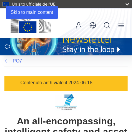
Un sito ufficiale dell’UE
Skip to main content
Menu
(si
apre
CORDIS
in
una
PQ7
nuova
finestra)
Contenuto archiviato il 2024-06-18
An all-encompassing,
intelligent safety and asset