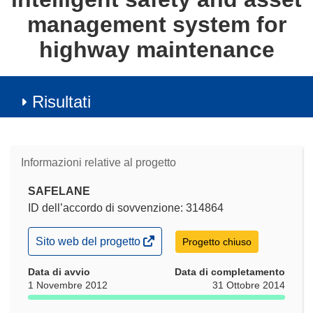
management system for
highway maintenance
Risultati
Informazioni relative al progetto
SAFELANE
ID dell’accordo di sovvenzione: 314864
(si
Sito web del progetto
Progetto chiuso
apre
in
Data di avvio
Data di completamento
una
1 Novembre 2012
31 Ottobre 2014
nuova
finestra)