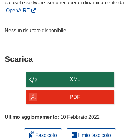
dataset e software, sono recuperati dinamicamente da
.OpenAIRE
.
Nessun risultato disponibile
Scarica
Scarica
il
contenuto
XML
della
pagina
PDF
Ultimo aggiornamento:
10 Febbraio 2022
Fascicolo
Il mio fascicolo