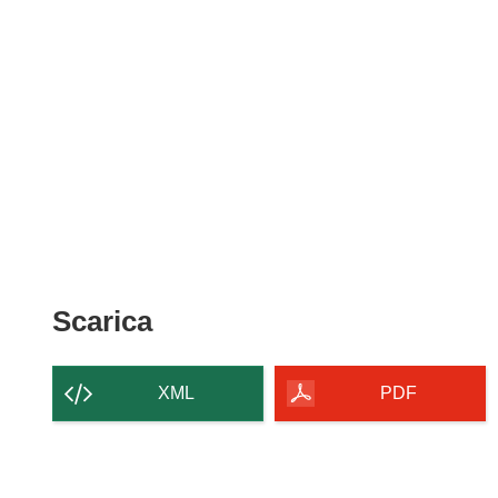
Scarica
Scarica
il
contenuto
XML
PDF
della
pagina