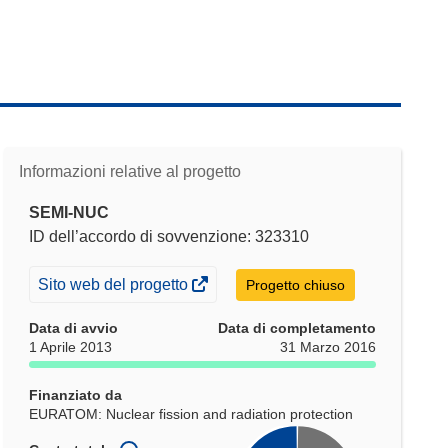
Informazioni relative al progetto
SEMI-NUC
ID dell’accordo di sovvenzione: 323310
(si
Sito web del progetto
Progetto chiuso
apre
Data di avvio
Data di completamento
in
1 Aprile 2013
31 Marzo 2016
una
nuova
Finanziato da
finestra)
EURATOM: Nuclear fission and radiation protection