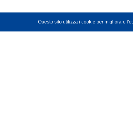
Questo sito utilizza i cookie
per migliorare l'e
CORDIS - Risultati della ricerca dell’UE
Questo sito web è gestito dall'
Ufficio delle
pubblicazioni dell'Unione europea
Accessibilità
Classificazione semi-automatica dei progetti -
Informativa sulla spiegabilità