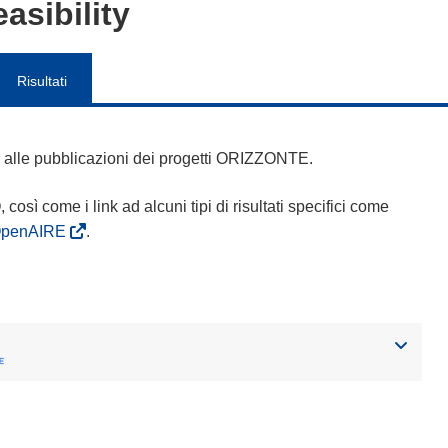
easibility
Risultati
 e alle pubblicazioni dei progetti ORIZZONTE.
Q, così come i link ad alcuni tipi di risultati specifici come
OpenAIRE
.