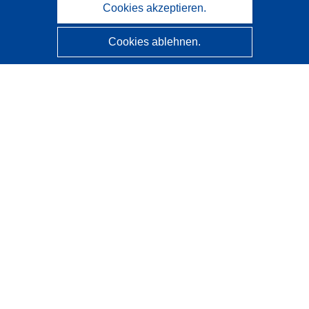
Cookies akzeptieren.
Cookies ablehnen.
CORDIS - Forschungsergebnisse der EU
Diese Website wird vom
Amt für Veröffentlichungen der
Europäischen Union
verwaltet.
Barrierefreiheit
Halbautomatische Projektklassifizierung - Hinweis zur
Erklärbarkeit
Kontakt
Wenden Sie sich an das Help Desk
Häufig gestellte Fragen
(mit Antworten)