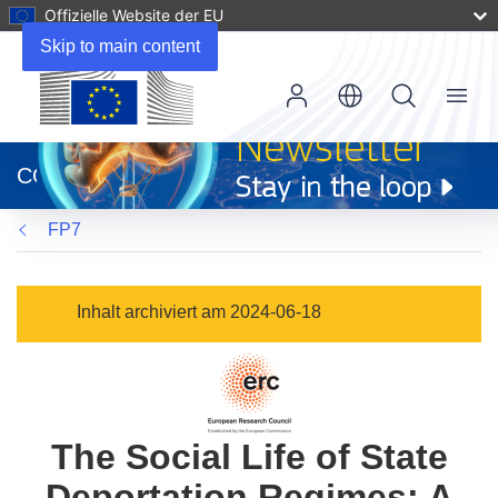
Offizielle Website der EU
Skip to main content
Menu
(öffnet
in
CORDIS
neuem
Fenster)
FP7
Inhalt archiviert am 2024-06-18
The Social Life of State
Deportation Regimes: A