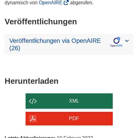
dynamisch von
OpenAIRE
abgerufen.
Veröffentlichungen
Veröffentlichungen via OpenAIRE
(26)
Den
Herunterladen
Inhalt
der
XML
Seite
herunterladen
PDF