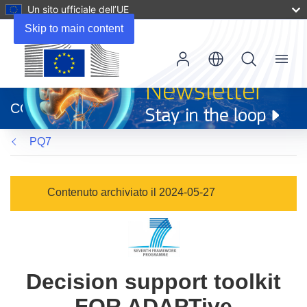
Un sito ufficiale dell’UE
Skip to main content
Menu
(si
apre
CORDIS
in
una
PQ7
nuova
finestra)
Contenuto archiviato il 2024-05-27
Decision support toolkit
FOR ADAPTive