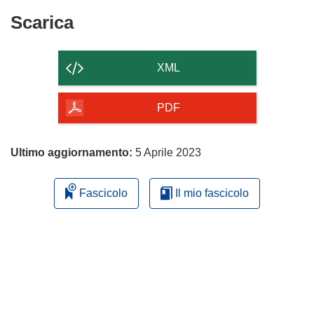
Scarica
Scarica
il
contenuto
XML
della
pagina
PDF
Ultimo aggiornamento:
5 Aprile 2023
Fascicolo
Il mio fascicolo