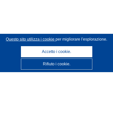
Questo sito utilizza i cookie
per migliorare l'esplorazione.
Accetto i cookie.
Rifiuto i cookie.
CORDIS - Risultati della ricerca dell’UE
Questo sito web è gestito dall'
Ufficio delle pubblicazioni
dell'Unione europea
Accessibilità