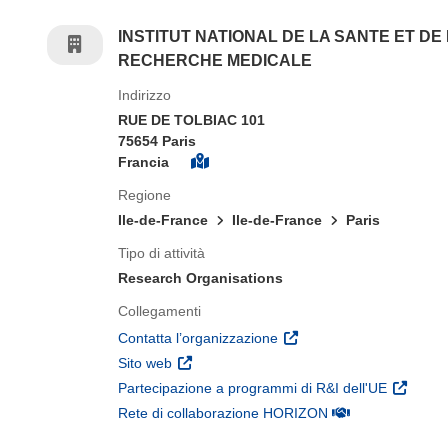
INSTITUT NATIONAL DE LA SANTE ET DE
RECHERCHE MEDICALE
Indirizzo
RUE DE TOLBIAC 101
75654 Paris
Francia
Regione
Ile-de-France
Ile-de-France
Paris
Tipo di attività
Research Organisations
Collegamenti
(si apre in una nuova fines
Contatta l’organizzazione
(si apre in una nuova finestra)
Sito web
(si apre 
Partecipazione a programmi di R&I dell'UE
(si apre in una nuo
Rete di collaborazione HORIZON