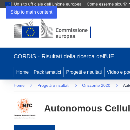
Un sito ufficiale dell’Unione europea
Come esserne sicuri?
Skip to main content
(si apre in una nuova finestra)
CORDIS - Risultati della ricerca dell’UE
Home
Pack tematici
Progetti e risultati
Video e po
Home
Progetti e risultati
Orizzonte 2020
Aut
Autonomous Cellul