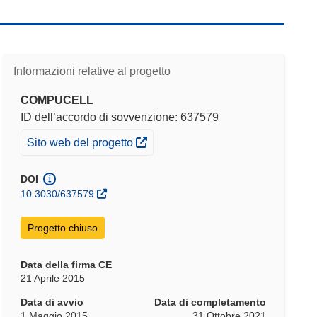
Informazioni relative al progetto
COMPUCELL
ID dell’accordo di sovvenzione: 637579
(si apre in una nuova finestra)
Sito web del progetto
DOI
10.3030/637579
Progetto chiuso
Data della firma CE
21 Aprile 2015
Data di avvio
Data di completamento
1 Maggio 2015
31 Ottobre 2021