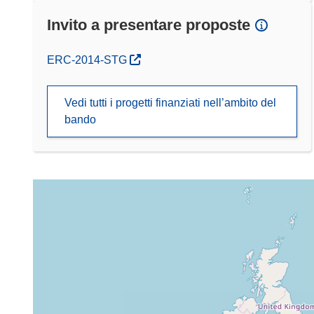
Invito a presentare proposte
(si apre in una nuova finestra)
ERC-2014-STG
Vedi tutti i progetti finanziati nell’ambito del
bando