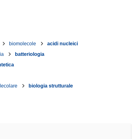
biomolecole
acidi nucleici
ia
batteriologia
ntetica
lecolare
biologia strutturale