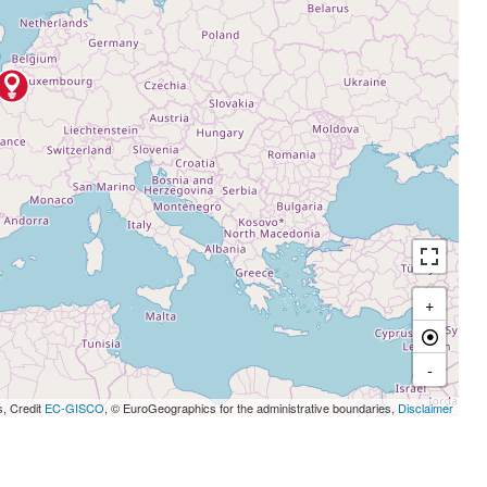
+
-
s, Credit
EC-GISCO
, © EuroGeographics for the administrative boundaries,
Disclaimer