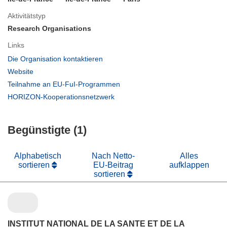
Aktivitätstyp
Research Organisations
Links
(öffnet
Die Organisation kontaktieren
in
(öffnet
Website
neuem
in
(öffnet
Teilnahme an EU-FuI-Programmen
Fenster)
neuem
in
(öffnet
HORIZON-Kooperationsnetzwerk
Fenster)
neuem
in
Fenster)
neuem
Begünstigte (1)
Fenster)
Alphabetisch
Nach Netto-
Alles
sortieren
EU-Beitrag
aufklappen
sortieren
INSTITUT NATIONAL DE LA SANTE ET DE LA