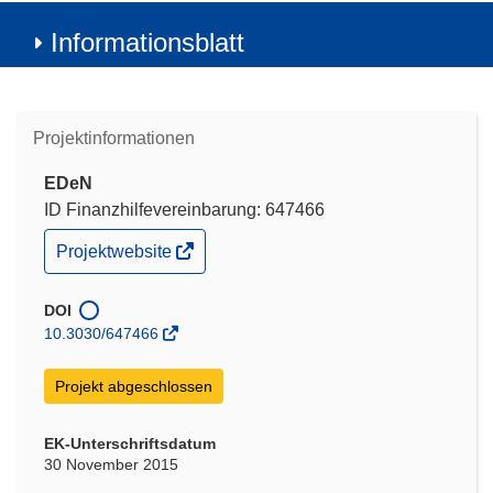
Informationsblatt
Projektinformationen
EDeN
ID Finanzhilfevereinbarung: 647466
(öffnet
Projektwebsite
in
neuem
Fenster)
DOI
10.3030/647466
Projekt abgeschlossen
EK-Unterschriftsdatum
30 November 2015