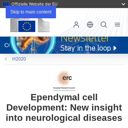
Offizielle Website der EU
Skip to main content
Menu
(öffnet
in
CORDIS
neuem
Fenster)
H2020
Ependymal cell
Development: New insight
into neurological diseases