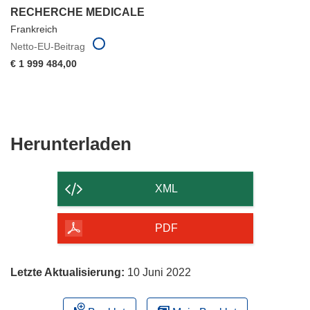
RECHERCHE MEDICALE
Frankreich
Netto-EU-Beitrag
€ 1 999 484,00
Den
Herunterladen
Inhalt
der
XML
Seite
herunterladen
PDF
Letzte Aktualisierung:
10 Juni 2022