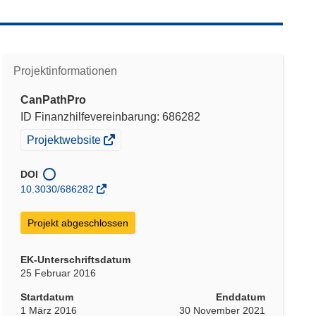
Projektinformationen
CanPathPro
ID Finanzhilfevereinbarung: 686282
(öffnet
Projektwebsite
in
neuem
DOI
Fenster)
10.3030/686282
Projekt abgeschlossen
EK-Unterschriftsdatum
25 Februar 2016
Startdatum
Enddatum
1 März 2016
30 November 2021