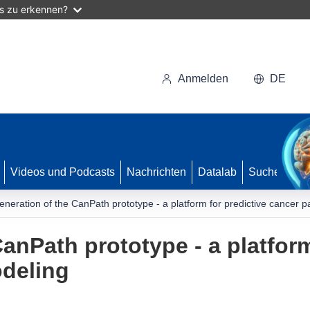
as zu erkennen?
Anmelden
DE
Videos und Podcasts
Nachrichten
Datalab
Suche
eneration of the CanPath prototype - a platform for predictive cancer 
anPath prototype - a platform
deling