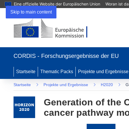
Eine offizielle Website der Europäischen Union
Woran ist d
Skip to main content
(öffnet
in
CORDIS - Forschungsergebnisse der EU
neuem
Fenster)
Startseite
Thematic Packs
Projekte und Ergebnisse
Startseite
Projekte und Ergebnisse
H2020
G
Generation of the C
cancer pathway mo