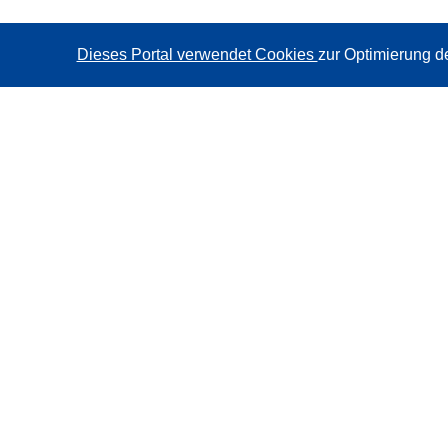
Dieses Portal verwendet Cookies
zur Optimierung d
CORDIS - Forschungsergebnisse der EU
Diese Website wird vom
Amt für Veröffentlichungen der
Europäischen Union
verwaltet.
Barrierefreiheit
Halbautomatische Projektklassifizierung - Hinweis zur
Erklärbarkeit