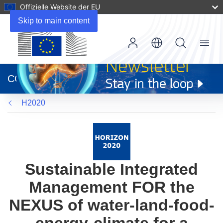
Offizielle Website der EU
Skip to main content
Menu
(öffnet
in
CORDIS
neuem
Fenster)
H2020
Sustainable Integrated
Management FOR the
NEXUS of water-land-food-