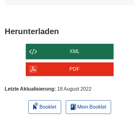
Den
Herunterladen
Inhalt
der
XML
Seite
herunterladen
PDF
Letzte Aktualisierung:
18 August 2022
Booklet
Mein Booklet