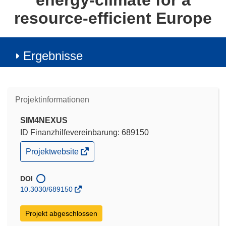
energy-climate for a
resource-efficient Europe
Ergebnisse
Projektinformationen
SIM4NEXUS
ID Finanzhilfevereinbarung: 689150
(öffnet
Projektwebsite
in
neuem
Fenster)
DOI
10.3030/689150
Projekt abgeschlossen