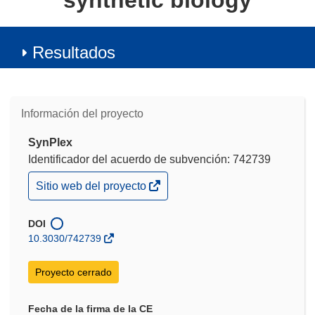
synthetic biology
Resultados
Información del proyecto
SynPlex
Identificador del acuerdo de subvención: 742739
(se
Sitio web del proyecto
abrirá
en
una
DOI
nueva
10.3030/742739
ventana)
Proyecto cerrado
Fecha de la firma de la CE