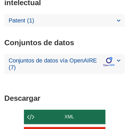
intelectual
Patent (1)
Conjuntos de datos
Conjuntos de datos vía OpenAIRE
(7)
Descargar
Descargar
el
contenido
XML
de