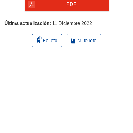
la
PDF
página
Última actualización:
11 Diciembre 2022
Folleto
Mi folleto