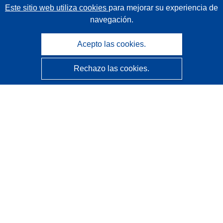
Este sitio web utiliza cookies
para mejorar su experiencia de
navegación.
Acepto las cookies.
Rechazo las cookies.
CORDIS - Resultados de investigaciones de la UE
La
Oficina de Publicaciones de la Unión Europea
gestiona este sitio web.
Accesibilidad
Clasificación semiautomática de proyectos - Declaración
de explicabilidad
Póngase en contacto