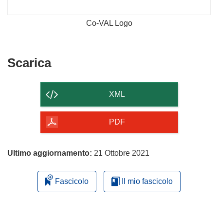
Co-VAL Logo
Scarica
Scarica
il
contenuto
XML
della
pagina
PDF
Ultimo aggiornamento:
21 Ottobre 2021
Fascicolo
Il mio fascicolo