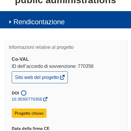
public administrations
Rendicontazione
Informazioni relative al progetto
Co-VAL
ID dell’accordo di sovvenzione: 770356
(si
Sito web del progetto
apre
in
una
DOI
nuova
10.3030/770356
finestra)
Progetto chiuso
Data della firma CE