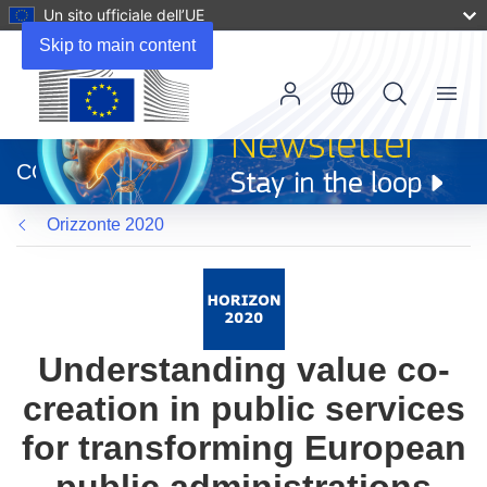
Un sito ufficiale dell’UE
Skip to main content
Menu
(si
apre
CORDIS
in
una
Orizzonte 2020
nuova
finestra)
Understanding value co-
creation in public services
for transforming European