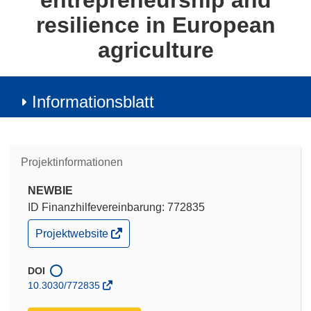
entrepreneurship and
resilience in European
agriculture
Informationsblatt
Projektinformationen
NEWBIE
ID Finanzhilfevereinbarung: 772835
(öffnet
Projektwebsite
in
neuem
Fenster)
DOI
10.3030/772835