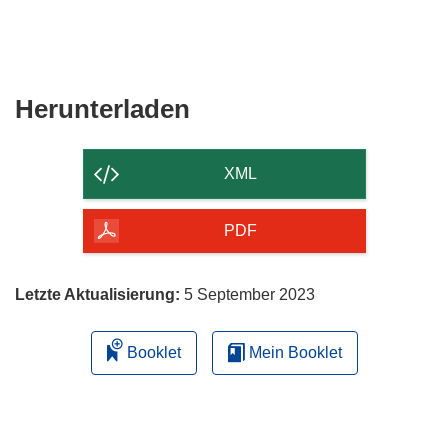
Den
Herunterladen
Inhalt
der
XML
Seite
herunterladen
PDF
Letzte Aktualisierung:
5 September 2023
Booklet
Mein Booklet