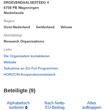
DROEVENDAALSESTEEG 4
6708 PB Wageningen
Niederlande
Region
Oost-Nederland
Gelderland
Veluwe
Aktivitätstyp
Research Organisations
Links
(öffnet
Die Organisation kontaktieren
in
(öffnet
Website
neuem
in
(öffnet
Teilnahme an EU-FuI-Programmen
Fenster)
neuem
in
(öffnet
HORIZON-Kooperationsnetzwerk
Fenster)
neuem
in
Fenster)
neuem
Beteiligte (9)
Fenster)
Alphabetisch
Nach Netto-
Alles
sortieren
EU-Beitrag
aufklappen