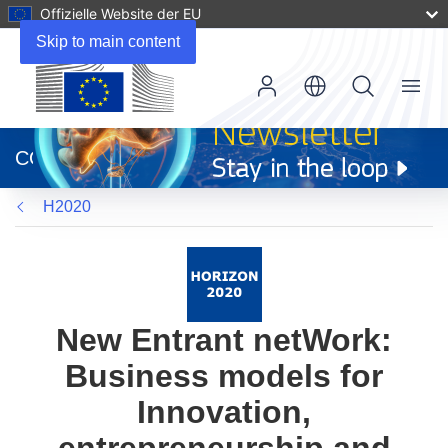
Offizielle Website der EU
Skip to main content
Menu
(öffnet
in
CORDIS
neuem
Fenster)
H2020
New Entrant netWork:
Business models for
Innovation,