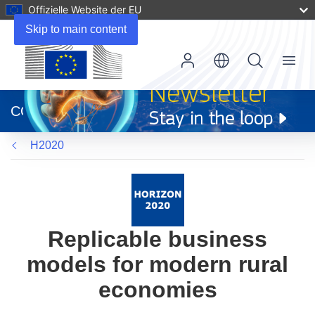
Offizielle Website der EU
Skip to main content
Menu
(öffnet
in
CORDIS
neuem
Fenster)
H2020
Replicable business
models for modern rural
economies