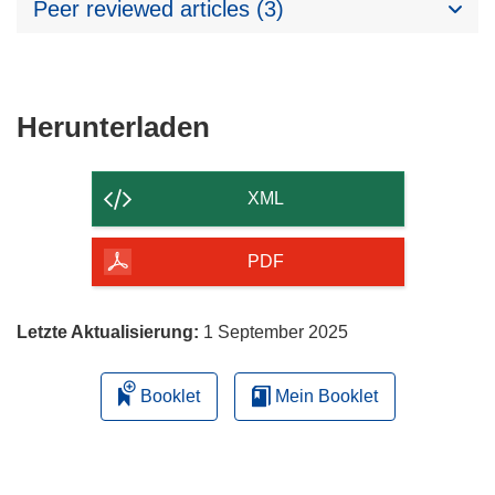
Peer reviewed articles (3)
Den
Herunterladen
Inhalt
der
XML
Seite
herunterladen
PDF
Letzte Aktualisierung:
1 September 2025
Booklet
Mein Booklet