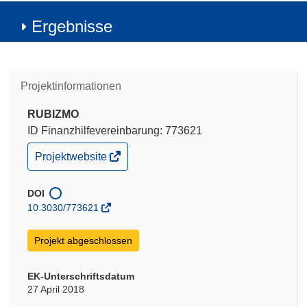
Ergebnisse
Projektinformationen
RUBIZMO
ID Finanzhilfevereinbarung: 773621
(öffnet
Projektwebsite
in
neuem
Fenster)
DOI
10.3030/773621
Projekt abgeschlossen
EK-Unterschriftsdatum
27 April 2018