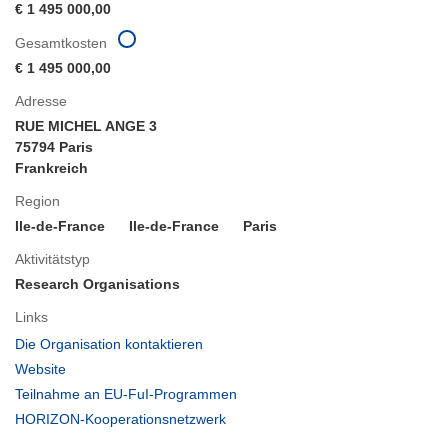
€ 1 495 000,00
Gesamtkosten
€ 1 495 000,00
Adresse
RUE MICHEL ANGE 3
75794 Paris
Frankreich
Region
Ile-de-France
Ile-de-France
Paris
Aktivitätstyp
Research Organisations
Links
(öffnet
Die Organisation kontaktieren
in
(öffnet
Website
neuem
in
(öffnet
Teilnahme an EU-FuI-Programmen
Fenster)
neuem
in
(öffnet
HORIZON-Kooperationsnetzwerk
Fenster)
neuem
in