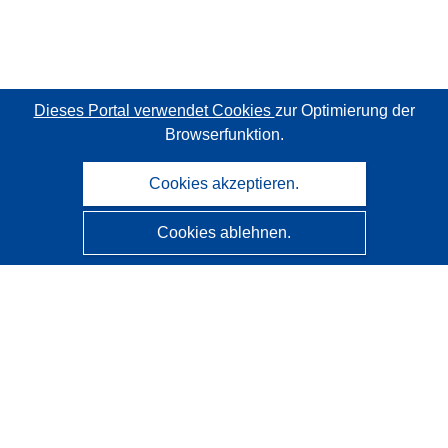
Dieses Portal verwendet Cookies
zur Optimierung der
Browserfunktion.
Cookies akzeptieren.
Cookies ablehnen.
CORDIS - Forschungsergebnisse der EU
Diese Website wird vom
Amt für Veröffentlichungen der
Europäischen Union
verwaltet.
Barrierefreiheit
Halbautomatische Projektklassifizierung - Hinweis zur