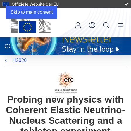
Offizielle Website der EU
Skip to main content
Menu
(öffnet
in
CORDIS
neuem
Fenster)
H2020
Probing new physics with
Coherent Elastic Neutrino-
Nucleus Scattering and a