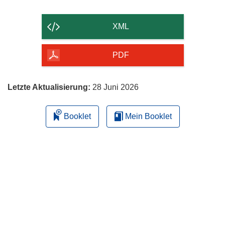
Inhalt
der
XML
Seite
herunterladen
PDF
Letzte Aktualisierung:
28 Juni 2026
Booklet
Mein Booklet