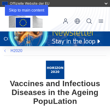
Offizielle Website der EU
Skip to main content
Menu
(öffnet
in
CORDIS
neuem
Fenster)
H2020
Vaccines and Infectious
Diseases in the Ageing
PopuLation