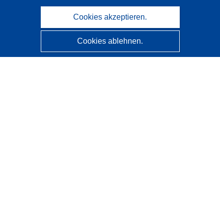
Cookies akzeptieren.
Cookies ablehnen.
CORDIS - Forschungsergebnisse der EU
Diese Website wird vom
Amt für Veröffentlichungen der
Europäischen Union
verwaltet.
Barrierefreiheit
Halbautomatische Projektklassifizierung - Hinweis zur
Erklärbarkeit
Kontakt
Wenden Sie sich an das Help Desk