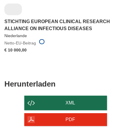
STICHTING EUROPEAN CLINICAL RESEARCH
ALLIANCE ON INFECTIOUS DISEASES
Niederlande
Netto-EU-Beitrag
€ 10 000,00
Den
Herunterladen
Inhalt
der
XML
Seite
herunterladen
PDF