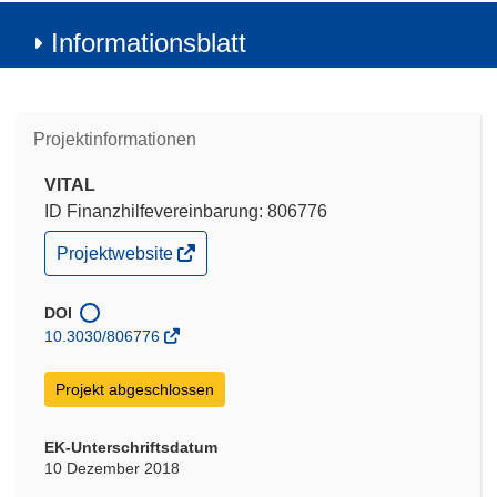
Informationsblatt
Projektinformationen
VITAL
ID Finanzhilfevereinbarung: 806776
(öffnet
Projektwebsite
in
neuem
Fenster)
DOI
10.3030/806776
Projekt abgeschlossen
EK-Unterschriftsdatum
10 Dezember 2018