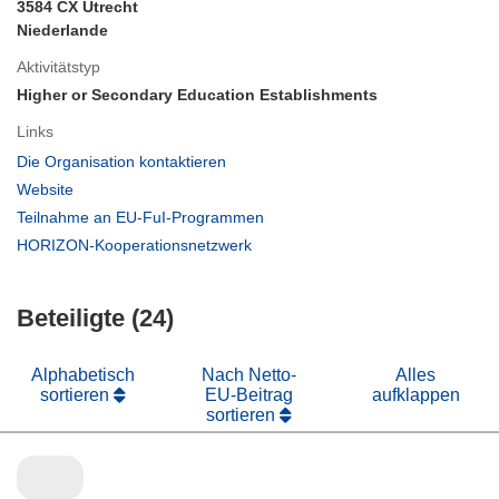
3584 CX Utrecht
Niederlande
Aktivitätstyp
Higher or Secondary Education Establishments
Links
(öffnet
Die Organisation kontaktieren
in
(öffnet
Website
neuem
in
(öffnet
Teilnahme an EU-FuI-Programmen
Fenster)
neuem
in
(öffnet
HORIZON-Kooperationsnetzwerk
Fenster)
neuem
in
Fenster)
neuem
Beteiligte (24)
Fenster)
Alphabetisch
Nach Netto-
Alles
sortieren
EU-Beitrag
aufklappen
sortieren