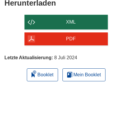
Den
Herunterladen
Inhalt
der
XML
Seite
herunterladen
PDF
Letzte Aktualisierung:
8 Juli 2024
Booklet
Mein Booklet