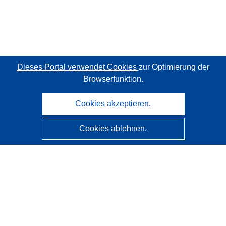
Dieses Portal verwendet Cookies
zur Optimierung der
Browserfunktion.
Cookies akzeptieren.
Cookies ablehnen.
CORDIS - Forschungsergebnisse der EU
Diese Website wird vom
Amt für Veröffentlichungen der
Europäischen Union
verwaltet.
Barrierefreiheit