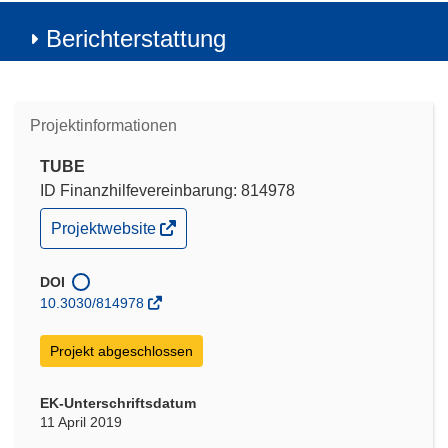
Berichterstattung
Projektinformationen
TUBE
ID Finanzhilfevereinbarung: 814978
(öffnet
Projektwebsite
in
neuem
Fenster)
DOI
10.3030/814978
Projekt abgeschlossen
EK-Unterschriftsdatum
11 April 2019