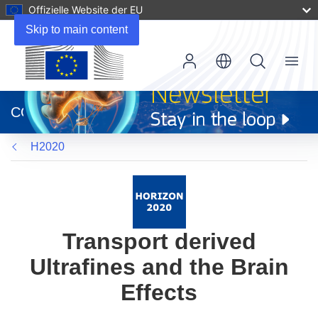
Offizielle Website der EU
Skip to main content
Menu
(öffnet
in
CORDIS
neuem
Fenster)
H2020
Transport derived
Ultrafines and the Brain
Effects