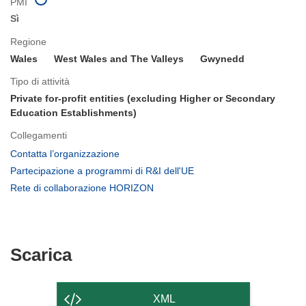
PMI
Sì
Regione
Wales
West Wales and The Valleys
Gwynedd
Tipo di attività
Private for-profit entities (excluding Higher or Secondary
Education Establishments)
Collegamenti
(si
Contatta l’organizzazione
apre
(si
Partecipazione a programmi di R&I dell'UE
in
apre
(si
Rete di collaborazione HORIZON
una
in
apre
nuova
una
in
finestra)
nuova
una
finestra)
nuova
Scarica
Scarica
finestra)
il
contenuto
XML