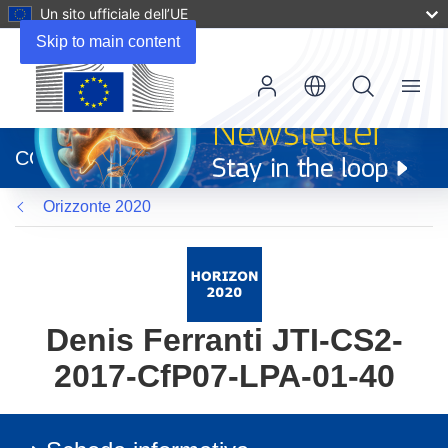
Un sito ufficiale dell’UE
Skip to main content
Menu
(si
apre
CORDIS
in
una
Orizzonte 2020
nuova
finestra)
Denis Ferranti JTI-CS2-
2017-CfP07-LPA-01-40