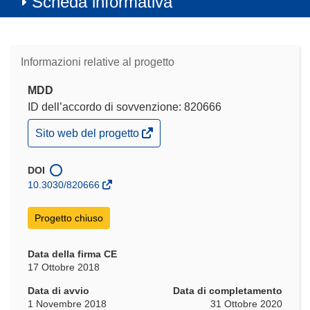
Scheda informativa
Informazioni relative al progetto
MDD
ID dell’accordo di sovvenzione: 820666
(si
Sito web del progetto
apre
in
una
DOI
nuova
10.3030/820666
finestra)
Progetto chiuso
Data della firma CE
17 Ottobre 2018
Data di avvio
Data di completamento
1 Novembre 2018
31 Ottobre 2020