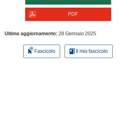
della
pagina
PDF
Ultimo aggiornamento:
28 Gennaio 2025
Fascicolo
Il mio fascicolo