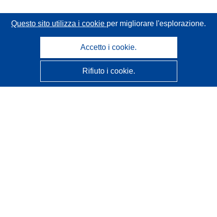
Questo sito utilizza i cookie
per migliorare l'esplorazione.
Accetto i cookie.
Rifiuto i cookie.
CORDIS - Risultati della ricerca dell’UE
Questo sito web è gestito dall'
Ufficio delle pubblicazioni
dell'Unione europea
Accessibilità
Classificazione semi-automatica dei progetti - Informativa
sulla spiegabilità
Contattaci