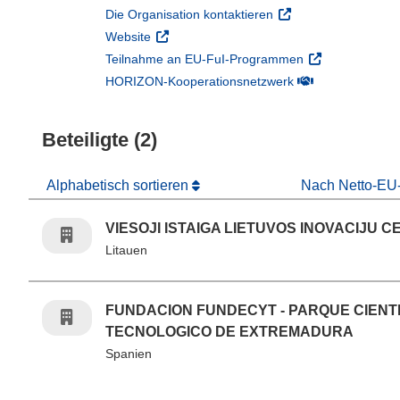
(öffnet in neuem Fens
Die Organisation kontaktieren
(öffnet in neuem Fenster)
Website
(öffnet in neuem
Teilnahme an EU-FuI-Programmen
(öffnet in neuem 
HORIZON-Kooperationsnetzwerk
Beteiligte (2)
Alphabetisch sortieren
Nach Netto-EU-
VIESOJI ISTAIGA LIETUVOS INOVACIJU 
Litauen
FUNDACION FUNDECYT - PARQUE CIENTI
TECNOLOGICO DE EXTREMADURA
Spanien