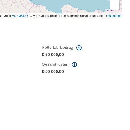
-
s, Credit
EC-GISCO
, © EuroGeographics for the administrative boundaries,
Disclaimer
Netto-EU-Beitrag
€ 50 000,00
Gesamtkosten
€ 50 000,00