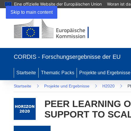
Eine offizielle Website der Europäischen Union
Woran ist d
Skip to main content
(öffnet in neuem Fenster)
CORDIS - Forschungsergebnisse der EU
Startseite
Thematic Packs
Projekte und Ergebnisse
Startseite
Projekte und Ergebnisse
H2020
P
PEER LEARNING O
SUPPORT TO SCA