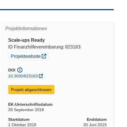
Projektinformationen
Scale-ups Ready
ID Finanzhilfevereinbarung: 823163
(öffnet in neuem Fenster)
Projektwebsite
DOI
10.3030/823163
Projekt abgeschlossen
EK-Unterschriftsdatum
26 September 2018
Startdatum
Enddatum
1 Oktober 2018
30 Juni 2019