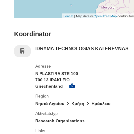
Leaflet
| Map data ©
OpenStreetMap
contributor
Koordinator
IDRYMA TECHNOLOGIAS KAI EREVNAS
Adresse
N PLASTIRA STR 100
700 13 IRAKLEIO
Griechenland
Region
Νησιά Αιγαίου
Κρήτη
Ηράκλειο
Aktivitätstyp
Research Organisations
Links