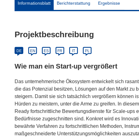
Informationsblatt
Berichterstattung
Ergebnisse
Projektbeschreibung
DE
EN
ES
FR
IT
PL
Wie man ein Start-up vergrößert
Das unternehmerische Ökosystem entwickelt sich rasan
die das Potenzial besitzen, Lösungen auf den Markt zu br
steigern. Damit sie sich tatsächlich vergrößern können i
Hürden zu meistern, unter die Arme zu greifen. In dies
Ready fortschrittliche Bewertungsdienste für Scale-ups er
Bedürfnisse zugeschnitten sind. Konkret wird es Innova
bewährte Verfahren zu fortschrittlichen Methoden, Instr
maßgeschneiderte Unterstützungsmöglichkeiten auszuta