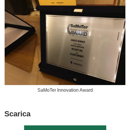
SaMoTer Innovation Award
Scarica
Scarica
il