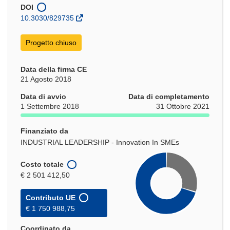
una
DOI
nuova
10.3030/829735
finestra)
Progetto chiuso
Data della firma CE
21 Agosto 2018
Data di avvio
Data di completamento
1 Settembre 2018
31 Ottobre 2021
Finanziato da
INDUSTRIAL LEADERSHIP - Innovation In SMEs
Costo totale
€ 2 501 412,50
Contributo UE
€ 1 750 988,75
Coordinato da