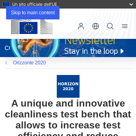
Un sito ufficiale dell’UE
Skip to main content
Menu
(si
apre
CORDIS
in
una
Orizzonte 2020
nuova
finestra)
A unique and innovative
cleanliness test bench that
allows to increase test