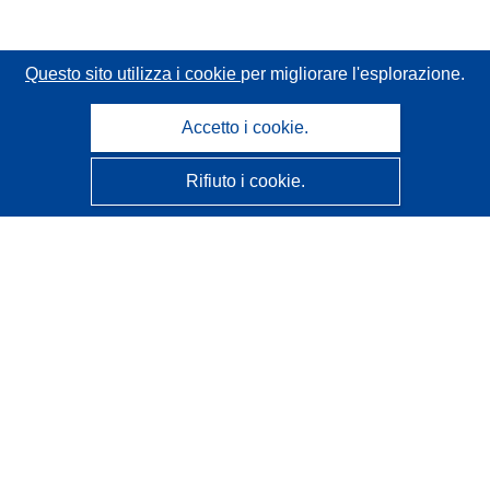
Questo sito utilizza i cookie
per migliorare l'esplorazione.
Accetto i cookie.
Rifiuto i cookie.
CORDIS - Risultati della ricerca dell’UE
Questo sito web è gestito dall'
Ufficio delle pubblicazioni
dell'Unione europea
Accessibilità
Classificazione semi-automatica dei progetti - Informativa
sulla spiegabilità
Contattaci