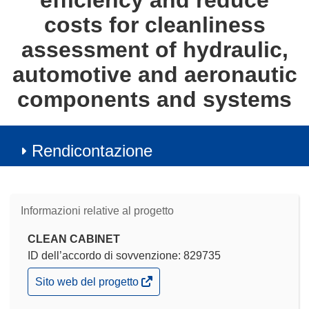
efficiency and reduce
costs for cleanliness
assessment of hydraulic,
automotive and aeronautic
components and systems
Rendicontazione
Informazioni relative al progetto
CLEAN CABINET
ID dell’accordo di sovvenzione: 829735
(si
Sito web del progetto
apre
in