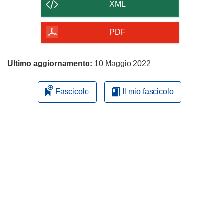
contenuto
XML
della
pagina
PDF
Ultimo aggiornamento:
10 Maggio 2022
Fascicolo
Il mio fascicolo