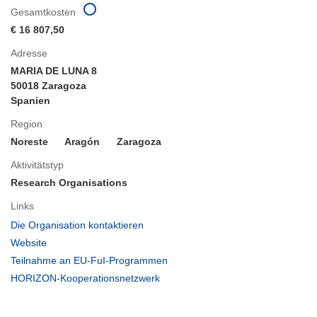
Gesamtkosten
€ 16 807,50
Adresse
MARIA DE LUNA 8
50018 Zaragoza
Spanien
Region
Noreste
Aragón
Zaragoza
Aktivitätstyp
Research Organisations
Links
(öffnet
Die Organisation kontaktieren
in
(öffnet
Website
neuem
in
(öffnet
Teilnahme an EU-FuI-Programmen
Fenster)
neuem
in
(öffnet
HORIZON-Kooperationsnetzwerk
Fenster)
neuem
in
Fenster)
neuem