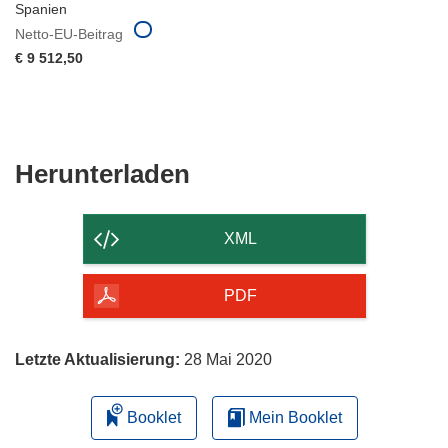
Spanien
Netto-EU-Beitrag
€ 9 512,50
Den
Herunterladen
Inhalt
der
XML
Seite
herunterladen
PDF
Letzte Aktualisierung:
28 Mai 2020
Booklet
Mein Booklet