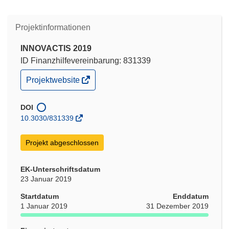
Projektinformationen
INNOVACTIS 2019
ID Finanzhilfevereinbarung: 831339
(öffnet
Projektwebsite
in
neuem
Fenster)
DOI
10.3030/831339
Projekt abgeschlossen
EK-Unterschriftsdatum
23 Januar 2019
Startdatum
Enddatum
1 Januar 2019
31 Dezember 2019