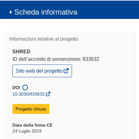
Scheda informativa
Informazioni relative al progetto
SHRED
ID dell’accordo di sovvenzione: 833632
(si
Sito web del progetto
apre
in
una
DOI
nuova
10.3030/833632
finestra)
Progetto chiuso
Data della firma CE
24 Luglio 2019