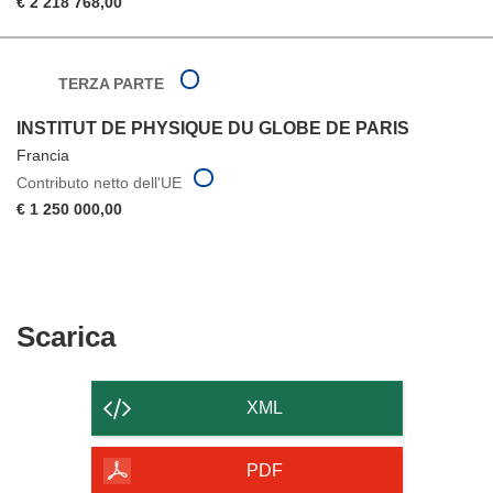
€ 2 218 768,00
TERZA PARTE
INSTITUT DE PHYSIQUE DU GLOBE DE PARIS
Francia
Contributo netto dell'UE
€ 1 250 000,00
Scarica
Scarica
il
contenuto
XML
della
pagina
PDF