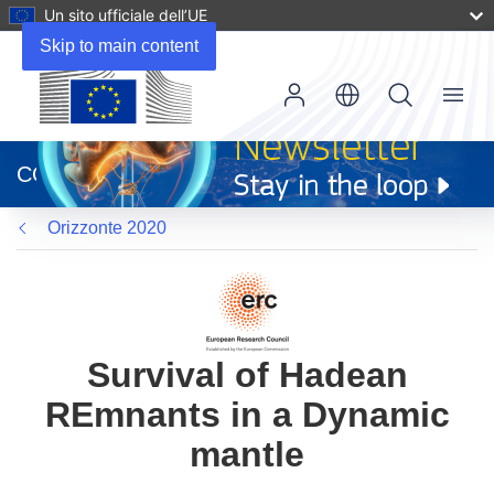
Un sito ufficiale dell’UE
Skip to main content
Menu
(si
apre
CORDIS
in
una
Orizzonte 2020
nuova
finestra)
Survival of Hadean
REmnants in a Dynamic
mantle