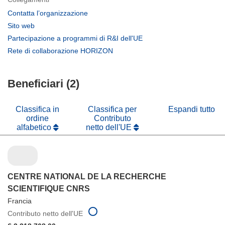
(si
Contatta l’organizzazione
apre
(si
Sito web
in
apre
(si
Partecipazione a programmi di R&I dell'UE
una
in
apre
(si
Rete di collaborazione HORIZON
nuova
una
in
apre
finestra)
nuova
una
in
finestra)
nuova
Beneficiari (2)
una
finestra)
nuova
finestra)
Classifica in
Classifica per
Espandi tutto
ordine
Contributo
alfabetico
netto dell'UE
CENTRE NATIONAL DE LA RECHERCHE
SCIENTIFIQUE CNRS
Francia
Contributo netto dell'UE