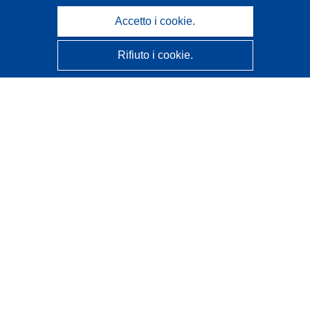
Accetto i cookie.
Rifiuto i cookie.
CORDIS - Risultati della ricerca dell’UE
Questo sito web è gestito dall'
Ufficio delle pubblicazioni
dell'Unione europea
Accessibilità
Classificazione semi-automatica dei progetti - Informativa
sulla spiegabilità
Contattaci
Contatta il nostro Help Desk
FAQ: domande frequenti
(e relative risposte)