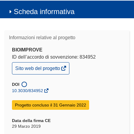
Scheda informativa
Informazioni relative al progetto
BIOIMPROVE
ID dell’accordo di sovvenzione: 834952
(si
Sito web del progetto
apre
in
una
DOI
nuova
10.3030/834952
finestra)
Progetto concluso il 31 Gennaio 2022
Data della firma CE
29 Marzo 2019