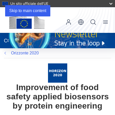
Un sito ufficiale dell’UE
Skip to main content
Menu
(si
apre
CORDIS
in
una
Orizzonte 2020
nuova
finestra)
Improvement of food
safety applied biosensors
by protein engineering