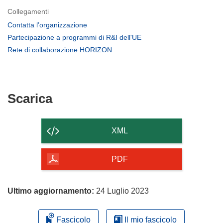
Collegamenti
(si
Contatta l’organizzazione
apre
(si
Partecipazione a programmi di R&I dell'UE
in
apre
(si
Rete di collaborazione HORIZON
una
in
apre
nuova
una
in
finestra)
nuova
una
finestra)
nuova
Scarica
Scarica
finestra)
il
contenuto
XML
della
pagina
PDF
Ultimo aggiornamento:
24 Luglio 2023
Fascicolo
Il mio fascicolo