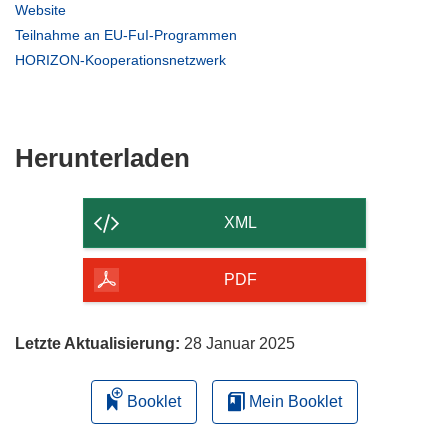
in
(öffnet
Website
neuem
in
(öffnet
Teilnahme an EU-FuI-Programmen
Fenster)
neuem
in
(öffnet
HORIZON-Kooperationsnetzwerk
Fenster)
neuem
in
Fenster)
neuem
Fenster)
Den
Herunterladen
Inhalt
der
XML
Seite
herunterladen
PDF
Letzte Aktualisierung:
28 Januar 2025
Booklet
Mein Booklet