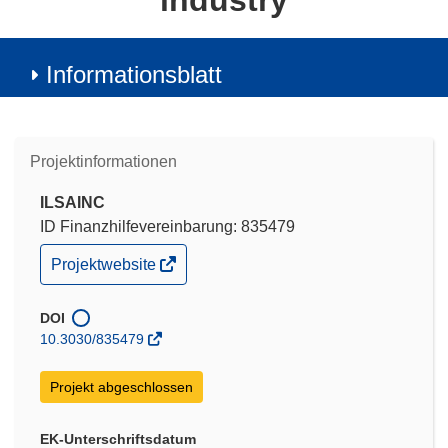
industry
Informationsblatt
Projektinformationen
ILSAINC
ID Finanzhilfevereinbarung: 835479
(öffnet
Projektwebsite
in
neuem
Fenster)
DOI
10.3030/835479
Projekt abgeschlossen
EK-Unterschriftsdatum