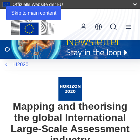
Offizielle Website der EU
Skip to main content
Menu
(öffnet
in
CORDIS
neuem
Fenster)
H2020
Mapping and theorising
the global International
Large-Scale Assessment