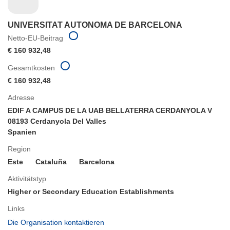
UNIVERSITAT AUTONOMA DE BARCELONA
Netto-EU-Beitrag
€ 160 932,48
Gesamtkosten
€ 160 932,48
Adresse
EDIF A CAMPUS DE LA UAB BELLATERRA CERDANYOLA V
08193 Cerdanyola Del Valles
Spanien
Region
Este
Cataluña
Barcelona
Aktivitätstyp
Higher or Secondary Education Establishments
Links
(öffnet
Die Organisation kontaktieren