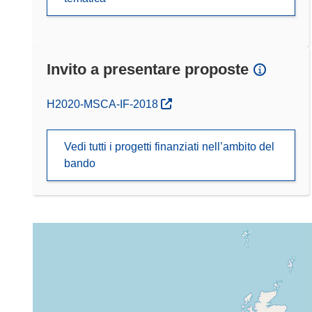
Invito a presentare proposte
(si apre in una nuova finestra)
H2020-MSCA-IF-2018
Vedi tutti i progetti finanziati nell’ambito del
bando