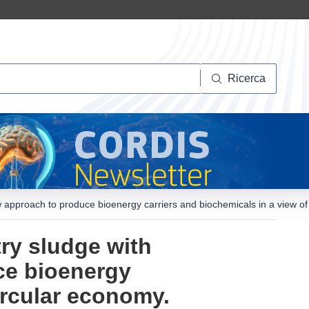
Ricerca
Ricerca
ew approach to produce bioenergy carriers and biochemicals in a view of
try sludge with
ce bioenergy
ircular economy.