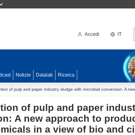
Accedi
IT
dcast
Notizie
Datalab
Ricerca
action of pulp and paper industry sludge with microbial conversion: A n
ction of pulp and paper indus
on: A new approach to produ
micals in a view of bio and c