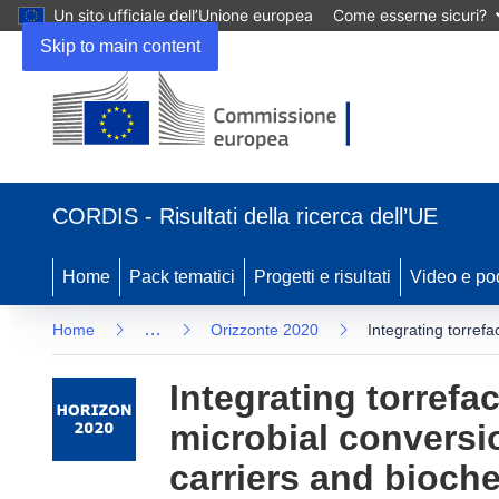
Un sito ufficiale dell’Unione europea
Come esserne sicuri?
Skip to main content
(si apre in una nuova finestra)
CORDIS - Risultati della ricerca dell’UE
Home
Pack tematici
Progetti e risultati
Video e po
…
Home
Orizzonte 2020
Integrating torref
Integrating torrefa
microbial conversi
carriers and bioche