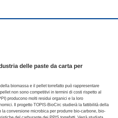
ndustria delle paste da carta per
 della biomassa e il pellet torrefatto può rappresentare
ellet non sono competitivi in ​termini di costi rispetto al
PPI) producono molti residui organici e la loro
ici. Il progetto TOPIS-BioCirc studierà la fattibilità della
n la conversione microbica per produrre bio-carbone, bio-
eristiche del carburante dei PPIS torrefatti. Verrà studiata