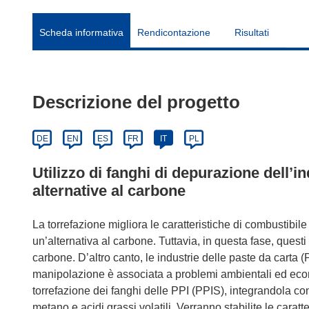
Scheda informativa
Rendicontazione
Risultati
Descrizione del progetto
DE
EN
ES
FR
IT
PL
Utilizzo di fanghi di depurazione dell’i
alternative al carbone
La torrefazione migliora le caratteristiche di combustibile
un’alternativa al carbone. Tuttavia, in questa fase, questi p
carbone. D’altro canto, le industrie delle paste da carta (
manipolazione è associata a problemi ambientali ed econom
torrefazione dei fanghi delle PPI (PPIS), integrandola co
metano e acidi grassi volatili. Verranno stabilite le caratt