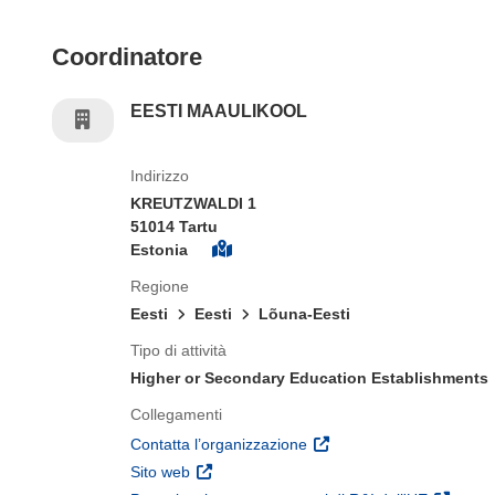
Coordinatore
EESTI MAAULIKOOL
Indirizzo
KREUTZWALDI 1
51014 Tartu
Estonia
Regione
Eesti
Eesti
Lõuna-Eesti
Tipo di attività
Higher or Secondary Education Establishments
Collegamenti
(si apre in una nuova fines
Contatta l’organizzazione
(si apre in una nuova finestra)
Sito web