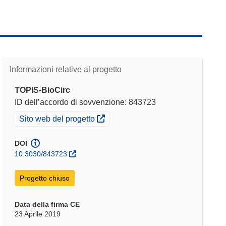
Informazioni relative al progetto
TOPIS-BioCirc
ID dell’accordo di sovvenzione: 843723
(si apre in una nuova finestra)
Sito web del progetto
DOI
10.3030/843723
Progetto chiuso
Data della firma CE
23 Aprile 2019