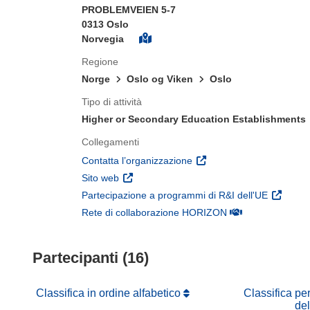
PROBLEMVEIEN 5-7
0313 Oslo
Norvegia
Regione
Norge
Oslo og Viken
Oslo
Tipo di attività
Higher or Secondary Education Establishments
Collegamenti
(si apre in una nuova fines
Contatta l’organizzazione
(si apre in una nuova finestra)
Sito web
(si apre 
Partecipazione a programmi di R&I dell'UE
(si apre in una nuo
Rete di collaborazione HORIZON
Partecipanti (16)
Classifica in ordine alfabetico
Classifica pe
de