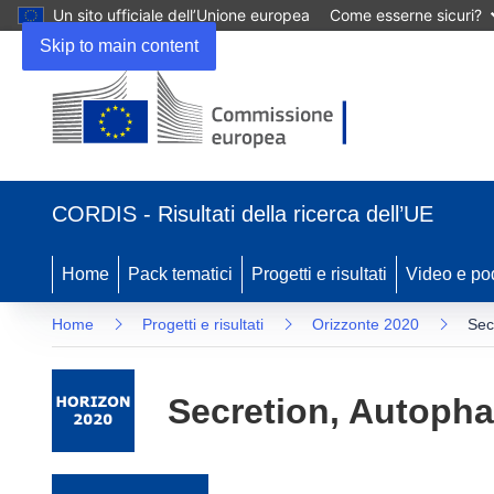
Un sito ufficiale dell’Unione europea
Come esserne sicuri?
Skip to main content
(si apre in una nuova finestra)
CORDIS - Risultati della ricerca dell’UE
Home
Pack tematici
Progetti e risultati
Video e po
Home
Progetti e risultati
Orizzonte 2020
Sec
Secretion, Autopha