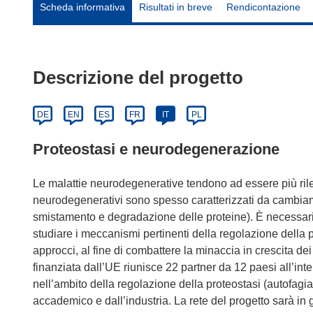
Scheda informativa
Risultati in breve
Rendicontazione
Descrizione del progetto
DE
EN
ES
FR
IT
PL
Proteostasi e neurodegenerazione
Le malattie neurodegenerative tendono ad essere più rile
neurodegenerativi sono spesso caratterizzati da cambiame
smistamento e degradazione delle proteine). È necessari
studiare i meccanismi pertinenti della regolazione della
approcci, al fine di combattere la minaccia in crescita de
finanziata dall’UE riunisce 22 partner da 12 paesi all’int
nell’ambito della regolazione della proteostasi (autofa
accademico e dall’industria. La rete del progetto sarà in