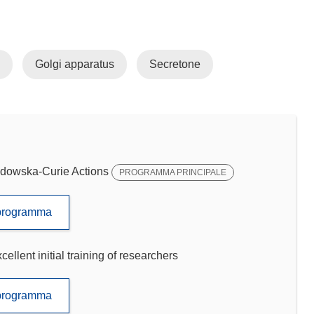
Golgi apparatus
Secretone
dowska-Curie Actions
PROGRAMMA PRINCIPALE
to programma
llent initial training of researchers
to programma