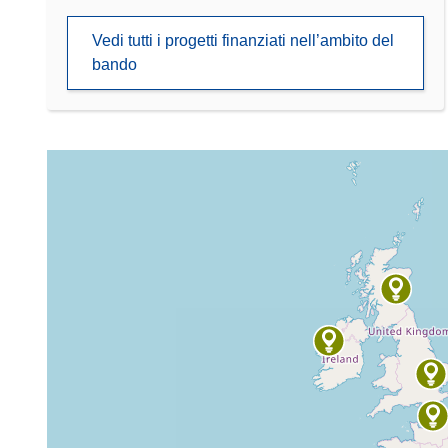
Vedi tutti i progetti finanziati nell’ambito del
bando