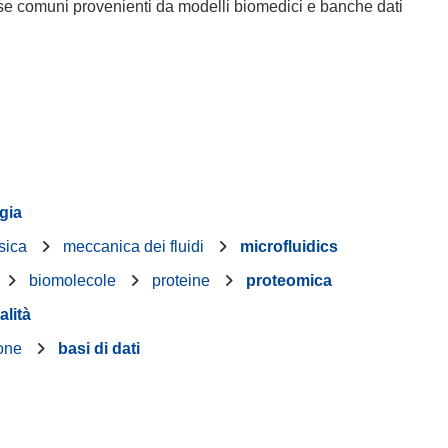
isorse comuni provenienti da modelli biomedici e banche dati
gia
sica
meccanica dei fluidi
microfluidics
biomolecole
proteine
proteomica
alità
ione
basi di dati