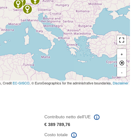
+
-
s, Credit
EC-GISCO
, © EuroGeographics for the administrative boundaries,
Disclaimer
Contributo netto dell'UE
€ 389 789,76
Costo totale