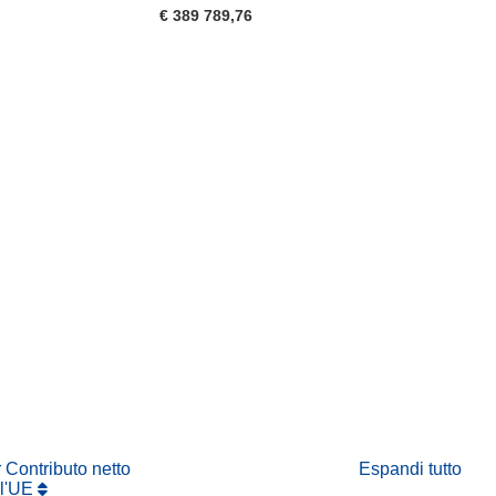
€ 389 789,76
tra)
in una nuova finestra)
va finestra)
r Contributo netto
Espandi tutto
ll'UE