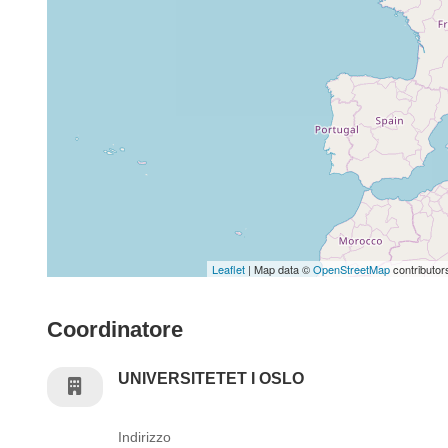
Leaflet
| Map data ©
OpenStreetMap
contributor
Coordinatore
UNIVERSITETET I OSLO
Indirizzo