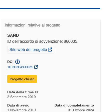
Informazioni relative al progetto
SAND
ID dell’accordo di sovvenzione: 860035
(si apre in una nuova finestra)
Sito web del progetto
DOI
10.3030/860035
Progetto chiuso
Data della firma CE
2 Settembre 2019
Data di avvio
Data di completamento
1 Novembre 2019
31 Ottobre 2024