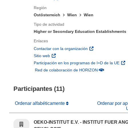
Región
Ostösterreich
Wien
Wien
Tipo de actividad
Higher or Secondary Education Establishments
Enlaces
(se abrirá en una nu
Contactar con la organización
(se abrirá en una nueva ventana)
Sitio web
(se 
Participación en los programas de I+D de la UE
(se abrirá en u
Red de colaboración de HORIZON
Participantes (11)
Ordenar alfabéticamente
Ordenar por apo
OEKO-INSTITUT E.V. - INSTITUT FUER 