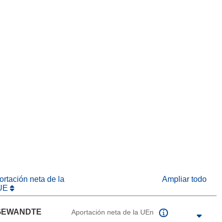
eva ventana)
abrirá en una nueva ventana)
na nueva ventana)
rtación neta de la
Ampliar todo
UE
ANGEWANDTE
Aportación neta de la UEn