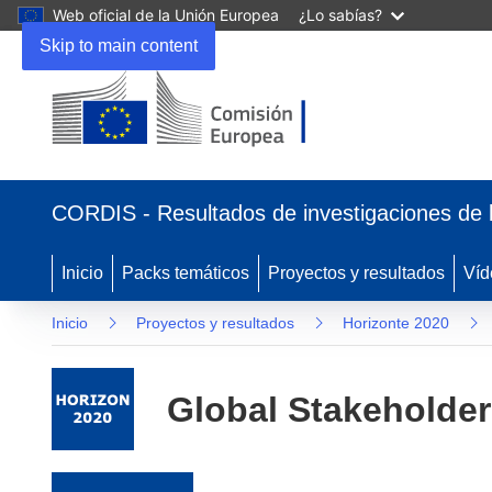
Web oficial de la Unión Europea
¿Lo sabías?
Skip to main content
(se abrirá en una nueva ventana)
CORDIS - Resultados de investigaciones de 
Inicio
Packs temáticos
Proyectos y resultados
Víd
Inicio
Proyectos y resultados
Horizonte 2020
Global Stakeholder