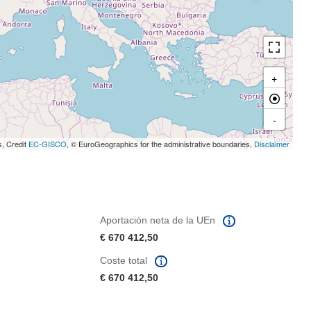
+
-
s, Credit
EC-GISCO
, © EuroGeographics for the administrative boundaries,
Disclaimer
Aportación neta de la UEn
€ 670 412,50
Coste total
€ 670 412,50