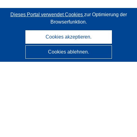
Dieses Portal verwendet Cookies
zur Optimierung der
Browserfunktion.
Cookies akzeptieren.
Cookies ablehnen.
CORDIS - Forschungsergebnisse der EU
Diese Website wird vom
Amt für Veröffentlichungen der
Europäischen Union
verwaltet.
Barrierefreiheit
Halbautomatische Projektklassifizierung - Hinweis zur
Erklärbarkeit
Kontakt