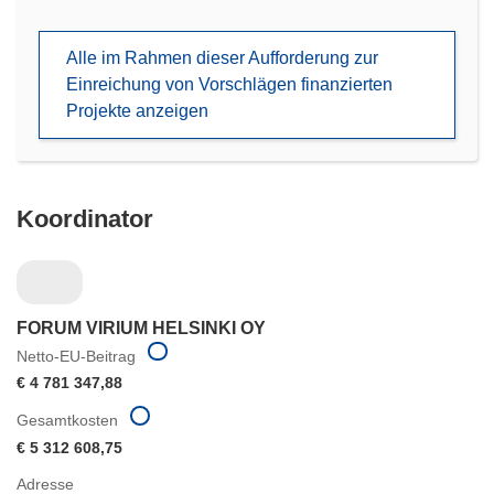
in
neuem
Alle im Rahmen dieser Aufforderung zur
Fenster)
Einreichung von Vorschlägen finanzierten
Projekte anzeigen
Koordinator
FORUM VIRIUM HELSINKI OY
Netto-EU-Beitrag
€ 4 781 347,88
Gesamtkosten
€ 5 312 608,75
Adresse