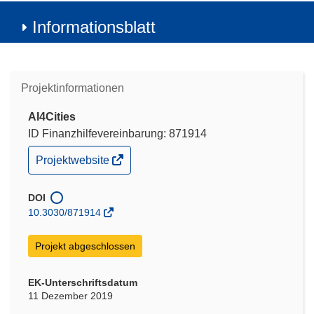
Informationsblatt
Projektinformationen
AI4Cities
ID Finanzhilfevereinbarung: 871914
(öffnet
Projektwebsite
in
neuem
Fenster)
DOI
10.3030/871914
Projekt abgeschlossen
EK-Unterschriftsdatum
11 Dezember 2019