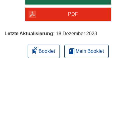
Seite
herunterladen
PDF
Letzte Aktualisierung:
18 Dezember 2023
Booklet
Mein Booklet