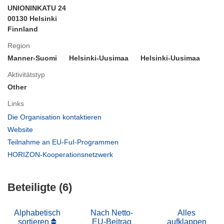
UNIONINKATU 24
00130 Helsinki
Finnland
Region
Manner-Suomi
Helsinki-Uusimaa
Helsinki-Uusimaa
Aktivitätstyp
Other
Links
(öffnet
Die Organisation kontaktieren
in
(öffnet
Website
neuem
in
(öffnet
Teilnahme an EU-FuI-Programmen
Fenster)
neuem
in
(öffnet
HORIZON-Kooperationsnetzwerk
Fenster)
neuem
in
Fenster)
neuem
Beteiligte (6)
Fenster)
Alphabetisch
Nach Netto-
Alles
sortieren
EU-Beitrag
aufklappen