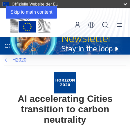
Offizielle Website der EU
Skip to main content
Menu
(öffnet
in
CORDIS
neuem
Fenster)
H2020
AI accelerating Cities
transition to carbon
neutrality